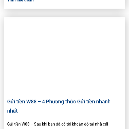
Tìm hiểu thêm
Gửi tiền W88 – 4 Phương thức Gửi tiền nhanh
nhất
Gửi tiền W88 – Sau khi bạn đã có tài khoản độ tại nhà cái