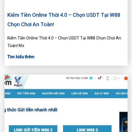
Kiếm Tiền Online Thời 4.0 – Chọn USDT Tại W88
Chọn Chơi An Toàn!
Kiếm Tiền Online Thời 4.0 – Chọn USDT Tại W88 Chọn Chơi An
Toàn! Khi
Tìm hiểu thêm