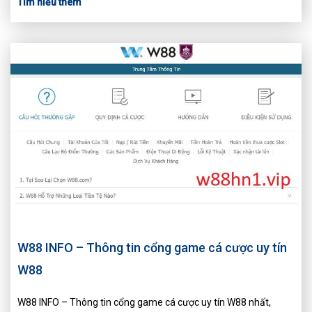
Tìm hiểu thêm
W88 INFO – Thông tin cổng game cá cược uy tín
W88
W88 INFO – Thông tin cổng game cá cược uy tín W88 nhất,