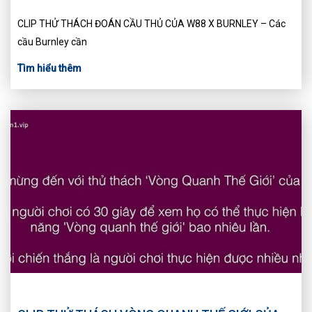
CLIP THỬ THÁCH ĐOÁN CẦU THỦ CỦA W88 X BURNLEY – Các
cầu Burnley cần
Tìm hiểu thêm