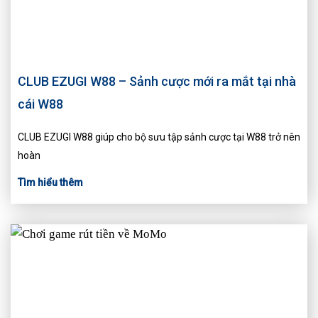
CLUB EZUGI W88 – Sảnh cược mới ra mắt tại nhà
cái W88
CLUB EZUGI W88 giúp cho bộ sưu tập sảnh cược tại W88 trở nên
hoàn
Tìm hiểu thêm