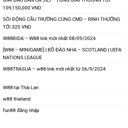
GIẢI ĐẤU BẮN CÁ JILI – TỔNG GIẢI THƯỞNG TỚI
109,150,000 VND
SÔI ĐỘNG CẦU TRƯỜNG CÙNG CMD – RINH THƯỞNG
TỚI 325 VND
W88BIDA – W88 link mới nhất 08/09/2024
[W88 – MINIGAME] | BỒ ĐÀO NHA – SCOTLAND | UEFA
NATIONS LEAGUE
W88TRASUA – w88 link mới nhất từ 06/9/2024
W88
tại Thái Lan
w88 thailand
fun88 đăng nhập