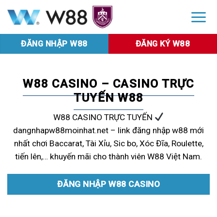
Skip
ĐĂNG NHẬP W88
ĐĂNG KÝ W88
to
content
ĐĂNG NHẬP W88
ĐĂNG KÝ W88
W88 CASINO – CASINO TRỰC
TUYẾN W88
W88 CASINO TRỰC TUYẾN
dangnhapw88moinhat.net –
link đăng nhập w88
mới
nhất chơi Baccarat, Tài Xỉu, Sic bo, Xóc Đĩa, Roulette,
tiến lên,… khuyến mãi cho thành viên W88 Việt Nam.
ĐĂNG NHẬP W88 CASINO