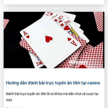
Hướng dẫn đánh bài trực tuyến ăn tiền tại casino
Đánh bài trực tuyến ăn tiền là từ khóa mà dân chơi cá cược tại
Việt