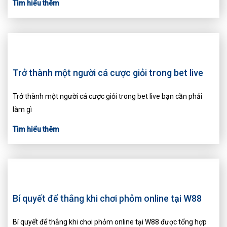
Tìm hiểu thêm
Trở thành một người cá cược giỏi trong bet live
Trở thành một người cá cược giỏi trong bet live bạn cần phải
làm gì
Tìm hiểu thêm
Bí quyết để thắng khi chơi phỏm online tại W88
Bí quyết để thắng khi chơi phỏm online tại W88 được tổng hợp