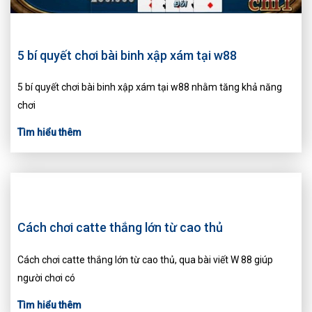
5 bí quyết chơi bài binh xập xám tại w88
5 bí quyết chơi bài binh xập xám tại w88 nhằm tăng khả năng
chơi
Tìm hiểu thêm
Cách chơi catte thắng lớn từ cao thủ
Cách chơi catte thắng lớn từ cao thủ, qua bài viết W 88 giúp
người chơi có
Tìm hiểu thêm