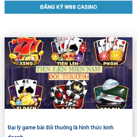
ĐĂNG KÝ W88 CASINO
Đại lý game bài đổi thưởng là hình thức kinh