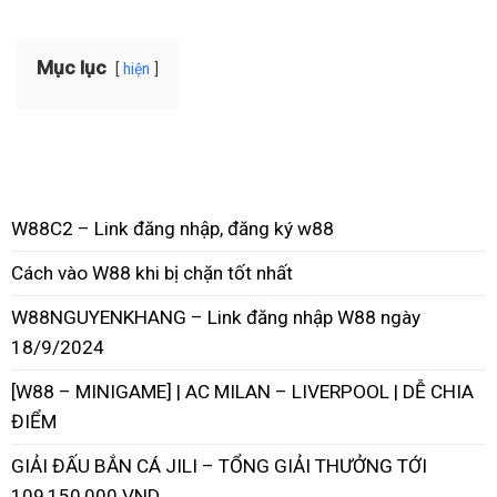
Mục lục
hiện
W88C2 – Link đăng nhập, đăng ký w88
Cách vào W88 khi bị chặn tốt nhất
W88NGUYENKHANG – Link đăng nhập W88 ngày
18/9/2024
[W88 – MINIGAME] | AC MILAN – LIVERPOOL | DỄ CHIA
ĐIỂM
GIẢI ĐẤU BẮN CÁ JILI – TỔNG GIẢI THƯỞNG TỚI
109,150,000 VND