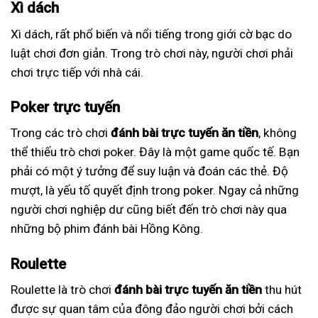
Xì dách
Xì dách, rất phổ biến và nổi tiếng trong giới cờ bạc do
luật chơi đơn giản. Trong trò chơi này, người chơi phải
chơi trực tiếp với nhà cái.
Poker trực tuyến
Trong các trò chơi
đánh bài trực tuyến ăn tiền
, không
thể thiếu trò chơi poker. Đây là một game quốc tế. Bạn
phải có một ý tưởng để suy luận và đoán các thẻ. Độ
mượt, là yếu tố quyết định trong poker. Ngay cả những
người chơi nghiệp dư cũng biết đến trò chơi này qua
những bộ phim đánh bài Hồng Kông.
Roulette
Roulette là trò chơi
đánh bài trực tuyến ăn tiền
thu hút
được sự quan tâm của đông đảo người chơi bởi cách