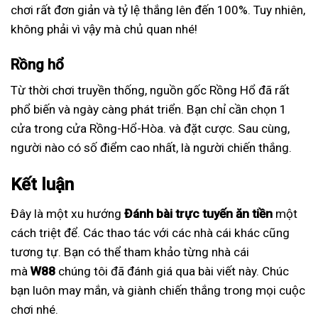
chơi rất đơn giản và tỷ lệ thắng lên đến 100%. Tuy nhiên,
không phải vì vậy mà chủ quan nhé!
Rồng hổ
Từ thời chơi truyền thống, nguồn gốc Rồng Hổ đã rất
phổ biến và ngày càng phát triển. Bạn chỉ cần chọn 1
cửa trong cửa Rồng-Hổ-Hòa. và đặt cược. Sau cùng,
người nào có số điểm cao nhất, là người chiến thắng.
Kết luận
Đây là một xu hướng
Đánh bài trực tuyến ăn tiền
một
cách triệt để. Các thao tác với các nhà cái khác cũng
tương tự. Bạn có thể tham khảo từng nhà cái
mà
W88
chúng tôi đã đánh giá qua bài viết này. Chúc
bạn luôn may mắn, và giành chiến thắng trong mọi cuộc
chơi nhé.