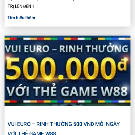
TRỊ LÊN ĐẾN 1
Tìm hiểu thêm
VUI EURO – RINH THƯỞNG 500 VND MỖI NGÀY
VỚI THẺ GAME W88