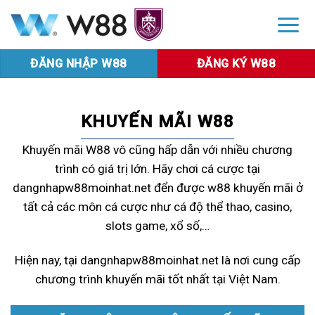
Skip
ĐĂNG NHẬP W88
ĐĂNG KÝ W88
to
content
ĐĂNG NHẬP W88
ĐĂNG KÝ W88
KHUYẾN MÃI W88
Khuyến mãi W88 vô cũng hấp dẫn với nhiều chương
trình có giá trị lớn. Hãy chơi cá cược tại
dangnhapw88moinhat
.net đển được w88 khuyến mãi ở
tất cả các môn cá cược như cá độ thể thao, casino,
slots game, xổ số,…
Hiện nay, tại dangnhapw88moinhat.net là nơi cung cấp
chương trình khuyến mãi tốt nhất tại Việt Nam.