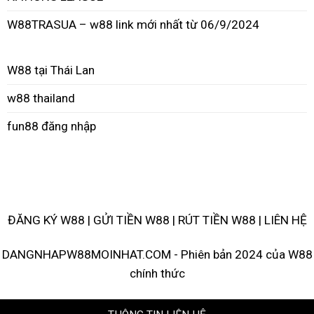
W88TRASUA – w88 link mới nhất từ 06/9/2024
W88
tại Thái Lan
w88 thailand
fun88 đăng nhập
ĐĂNG KÝ W88
|
GỬI TIỀN W88
|
RÚT TIỀN W88
|
LIÊN HỆ
DANGNHAPW88MOINHAT.COM - Phiên bản 2024 của W88
chính thức