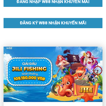
ĐĂNG NHẬP W88 NHẬN KHUYẾN MÃI
ĐĂNG KÝ W88 NHẬN KHUYẾN MÃI