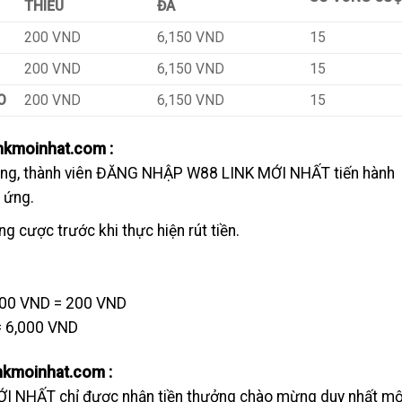
THIỂU
ĐA
200 VND
6,150 VND
15
200 VND
6,150 VND
15
O
200 VND
6,150 VND
15
kmoinhat.com :
ng, thành viên
ĐĂNG NHẬP W88
LINK MỚI NHẤT tiến hành
 ứng.
ng cược trước khi thực hiện rút tiền.
200 VND = 200 VND
 = 6,000 VND
nkmoinhat.com :
 NHẤT chỉ được nhận tiền thưởng chào mừng duy nhất mộ