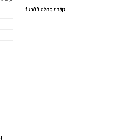
fun88 đăng nhập
t