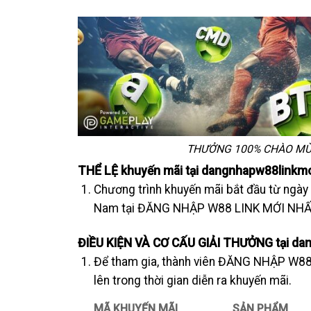
THƯỞNG 100% CHÀO MỪNG
THỂ LỆ khuyến mãi tại dangnhapw88linkmo
Chương trình khuyến mãi bắt đầu từ ngày
Nam tại ĐĂNG NHẬP W88 LINK MỚI NHẤT 
ĐIỀU KIỆN VÀ CƠ CẤU GIẢI THƯỞNG tại da
Để tham gia, thành viên ĐĂNG NHẬP W88 L
lên trong thời gian diễn ra khuyến mãi.
MÃ KHUYẾN MÃI
SẢN PHẨM