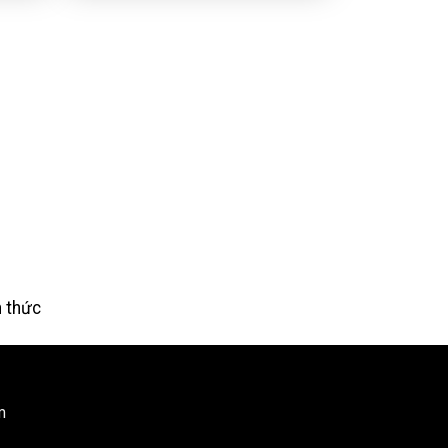
 thức
m