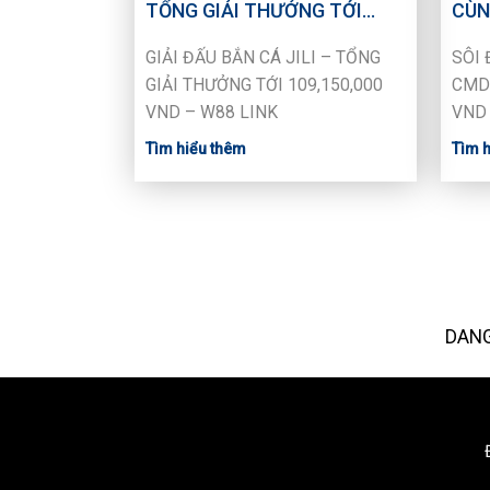
TỔNG GIẢI THƯỞNG TỚI
CÙN
109,150,000 VND
TỚI
GIẢI ĐẤU BẮN CÁ JILI – TỔNG
SÔI
GIẢI THƯỞNG TỚI 109,150,000
CMD 
VND – W88 LINK
VND 
Tìm hiểu thêm
Tìm 
DANG