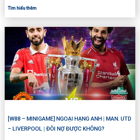
Tìm hiểu thêm
[W88 – MINIGAME] NGOẠI HẠNG ANH | MAN. UTD
– LIVERPOOL | ĐÒI NỢ ĐƯỢC KHÔNG?