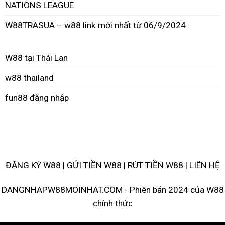
NATIONS LEAGUE
W88TRASUA – w88 link mới nhất từ 06/9/2024
W88
tại Thái Lan
w88 thailand
fun88 đăng nhập
ĐĂNG KÝ W88
|
GỬI TIỀN W88
|
RÚT TIỀN W88
|
LIÊN HỆ
DANGNHAPW88MOINHAT.COM - Phiên bản 2024 của W88
chính thức