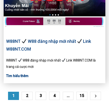
W88NT
W88 đăng nhập mới nhất
Link
W88NT.COM
W88NT
W88 đăng nhập mới nhất
Link W88NT.COM là
trang cá cược mới
Tìm hiểu thêm
1
2
3
4
…
15