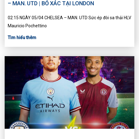
– MAN. UTD | BỎ XÁC TẠI LONDON
02:15 NGÀY 05/04 CHELSEA – MAN. UTD Sức ép đòi sa thải HLV
Mauricio Pochettino
Tìm hiểu thêm