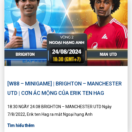
[W88 – MINIGAME] | BRIGHTON – MANCHESTER
UTD | CƠN ÁC MỘNG CỦA ERIK TEN HAG
18:30 NGÀY 24.08 BRIGHTON – MANCHESTER UTD Ngày
7/8/2022, Erik ten Hag ra mắt Ngoại hạng Anh
Tìm hiểu thêm