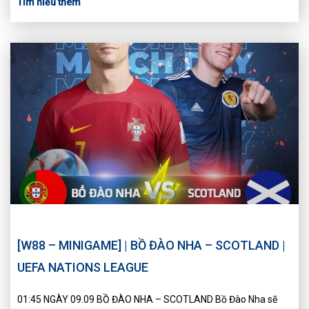
Tìm hiểu thêm
[W88 – MINIGAME] | BỒ ĐÀO NHA – SCOTLAND |
UEFA NATIONS LEAGUE
01:45 NGÀY 09.09 BỒ ĐÀO NHA – SCOTLAND Bồ Đào Nha sẽ