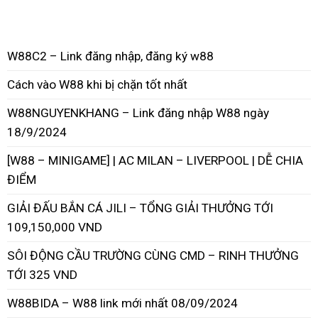
W88C2 – Link đăng nhập, đăng ký w88
Cách vào W88 khi bị chặn tốt nhất
W88NGUYENKHANG – Link đăng nhập W88 ngày
18/9/2024
[W88 – MINIGAME] | AC MILAN – LIVERPOOL | DỄ CHIA
ĐIỂM
GIẢI ĐẤU BẮN CÁ JILI – TỔNG GIẢI THƯỞNG TỚI
109,150,000 VND
SÔI ĐỘNG CẦU TRƯỜNG CÙNG CMD – RINH THƯỞNG
TỚI 325 VND
W88BIDA – W88 link mới nhất 08/09/2024