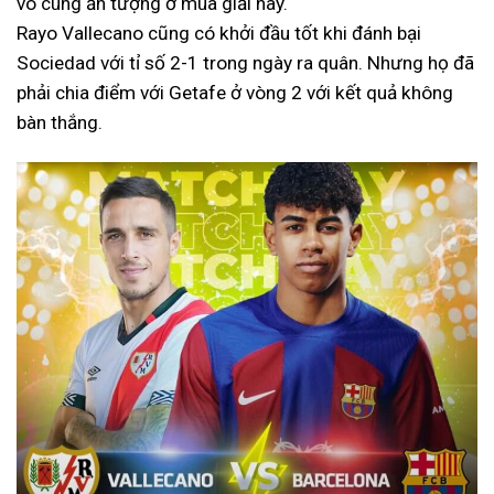
vô cùng ấn tượng ở mùa giải này.
Rayo Vallecano cũng có khởi đầu tốt khi đánh bại
Sociedad với tỉ số 2-1 trong ngày ra quân. Nhưng họ đã
phải chia điểm với Getafe ở vòng 2 với kết quả không
bàn thắng.