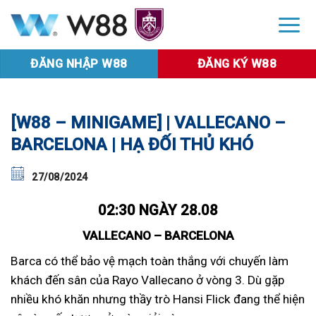
Skip
ĐĂNG NHẬP W88
ĐĂNG KÝ W88
to
content
ĐĂNG NHẬP W88
ĐĂNG KÝ W88
[W88 – MINIGAME] | VALLECANO –
BARCELONA | HẠ ĐỐI THỦ KHÓ
27/08/2024
02:30 NGÀY 28.08
VALLECANO – BARCELONA
Barca có thể bảo vệ mạch toàn thắng với chuyến làm
khách đến sân của Rayo Vallecano ở vòng 3. Dù gặp
nhiều khó khăn nhưng thầy trò Hansi Flick đang thể hiện