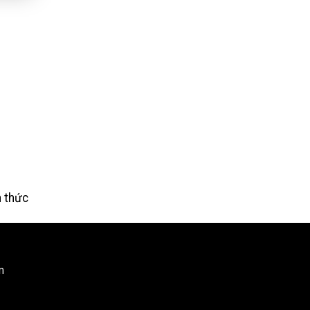
 thức
m