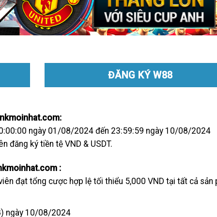
ĐĂNG KÝ W88
inkmoinhat.com:
 00:00:00 ngày 01/08/2024 đến 23:59:59 ngày 10/08/2024
iên đăng ký tiền tệ VND & USDT.
kmoinhat.com :
 viên đạt tổng cược hợp lệ tối thiểu 5,000 VND tại tất cả sả
+8) ngày 10/08/2024