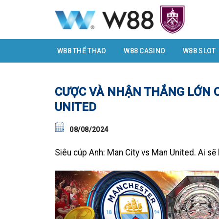
Skip
to
content
W88 THỂ THAO
W88 CASINO
W88 SLOT
CƯỢC VÀ NHẬN THẮNG LỚN C
UNITED
08/08/2024
Siêu cúp Anh: Man City vs Man United. Ai sẽ