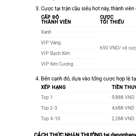
Cược tại trận cầu siêu hot này, thành viê
CẤP ĐỘ
CƯỢC
THÀNH VIÊN
TỐI THIỂU
Xanh
VIP Vàng
650 VND/ vé cư
VIP Bạch Kim
VIP Kim Cương
Bên cạnh đó, dựa vào tổng cược hợp lệ tạ
XẾP HẠNG
TIỀN TH
Top 1
9,888 VND
Top 2-3
4,688 VND
Top 4-10
2,288 VND
CÁCH THỨC NHẬN THƯỞNG tại dangnhap