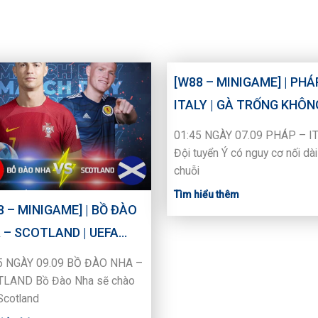
[W88 – MINIGAME] | PHÁ
ITALY | GÀ TRỐNG KHÔN
THỂ GÁY VANG
01:45 NGÀY 07.09 PHÁP – I
Đội tuyển Ý có nguy cơ nối dài
chuỗi
Tìm hiểu thêm
8 – MINIGAME] | BỒ ĐÀO
 – SCOTLAND | UEFA
IONS LEAGUE
5 NGÀY 09.09 BỒ ĐÀO NHA –
LAND Bồ Đào Nha sẽ chào
Scotland