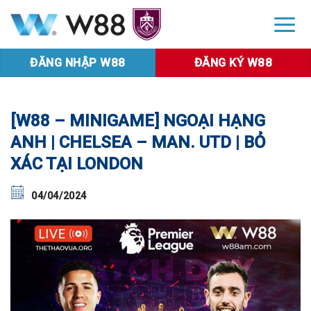
Skip
ĐĂNG NHẬP W88
ĐĂNG KÝ W88
to
content
ĐĂNG NHẬP W88
ĐĂNG KÝ W88
[W88 – MINIGAME] NGOẠI HẠNG
ANH | CHELSEA – MAN. UTD | BỎ
XÁC TẠI LONDON
04/04/2024