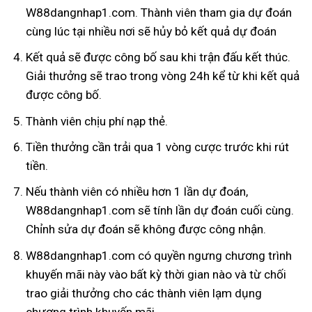
W88dangnhap1.com. Thành viên tham gia dự đoán
cùng lúc tại nhiều nơi sẽ hủy bỏ kết quả dự đoán
Kết quả sẽ được công bố sau khi trận đấu kết thúc.
Giải thưởng sẽ trao trong vòng 24h kể từ khi kết quả
được công bố.
Thành viên chịu phí nạp thẻ.
Tiền thưởng cần trải qua 1 vòng cược trước khi rút
tiền.
Nếu thành viên có nhiều hơn 1 lần dự đoán,
W88dangnhap1.com sẽ tính lần dự đoán cuối cùng.
Chỉnh sửa dự đoán sẽ không được công nhận.
W88dangnhap1.com có quyền ngưng chương trình
khuyến mãi này vào bất kỳ thời gian nào và từ chối
trao giải thưởng cho các thành viên lạm dụng
chương trình khuyến mãi.