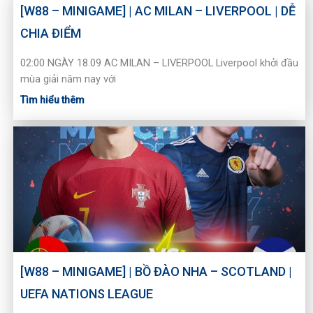
[W88 – MINIGAME] | AC MILAN – LIVERPOOL | DỄ
CHIA ĐIỂM
02:00 NGÀY 18.09 AC MILAN – LIVERPOOL Liverpool khởi đầu
mùa giải năm nay với
Tìm hiểu thêm
[W88 – MINIGAME] | BỒ ĐÀO NHA – SCOTLAND |
UEFA NATIONS LEAGUE