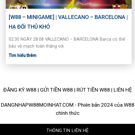
[W88 – MINIGAME] | VALLECANO – BARCELONA |
HẠ ĐỐI THỦ KHÓ
02:30 NGÀY 28.08 VALLECANO – BARCELONA Barca có thể
bảo vệ mạch toàn thắng với
Tìm hiểu thêm
ĐĂNG KÝ W88
|
GỬI TIỀN W88
|
RÚT TIỀN W88
|
LIÊN HỆ
DANGNHAPW88MOINHAT.COM - Phiên bản 2024 của W88
chính thức
THÔNG TIN LIÊN HỆ