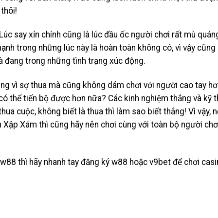
thôi!
Lúc say xỉn chính cũng là lúc đầu ốc người chơi rất mù quán
mạnh trong những lúc này là hoàn toàn không có, vì vậy cũng
là đang trong những tình trạng xúc động.
ng vì sợ thua mà cũng không dám chơi với người cao tay hơ
 có thể tiến bộ được hơn nữa? Các kinh nghiệm thắng và kỹ t
ua cuộc, không biết là thua thì làm sao biết thắng! Vì vậy, 
h Xập Xám thì cũng hãy nên chơi cùng với toàn bộ người chơi
i w88 thì hãy nhanh tay đăng ký w88 hoặc
v9bet
để chơi casi