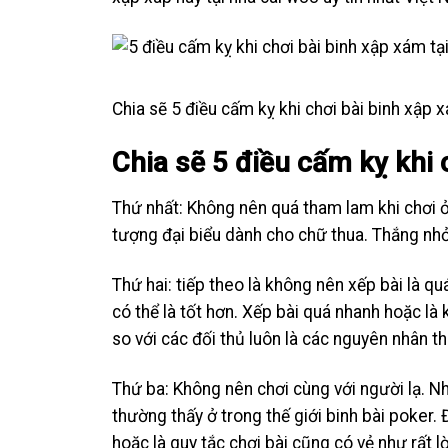
Chia sẽ 5 điều cấm kỵ khi chơi bài binh xập 
Chia sẽ 5 điều cấm kỵ khi 
Thứ nhất: Không nên quá tham lam khi chơi ở
tượng đại biểu dành cho chữ thua. Thắng nhỏ
Thứ hai: tiếp theo là không nên xếp bài là q
có thể là tốt hơn. Xếp bài quá nhanh hoặc l
so với các đối thủ luôn là các nguyên nhân 
Thứ ba: Không nên chơi cùng với người lạ. Nh
thường thấy ở trong thế giới binh bài poker.
hoặc là quy tắc chơi bài cũng có vẻ như rất l