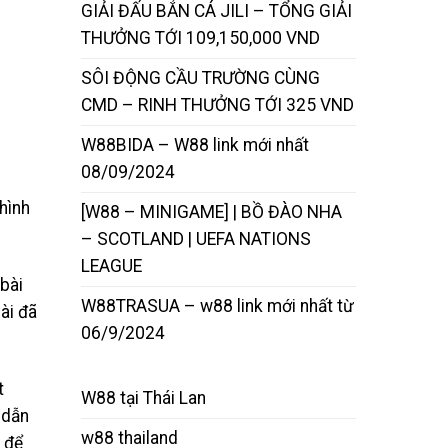
GIẢI ĐẤU BẮN CÁ JILI – TỔNG GIẢI
THƯỞNG TỚI 109,150,000 VND
SÔI ĐỘNG CẦU TRƯỜNG CÙNG
CMD – RINH THƯỞNG TỚI 325 VND
W88BIDA – W88 link mới nhất
08/09/2024
hình
[W88 – MINIGAME] | BỒ ĐÀO NHA
– SCOTLAND | UEFA NATIONS
LEAGUE
 bài
W88TRASUA – w88 link mới nhất từ
ài đã
06/9/2024
t
W88
tại Thái Lan
 dẫn
w88 thailand
n để