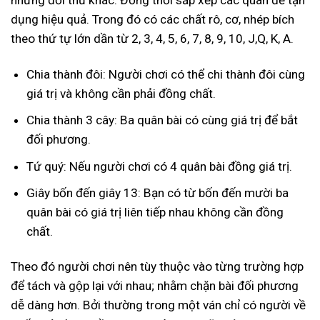
những đối thủ khác. Đồng thời sắp xếp các quân để tận
dụng hiệu quả. Trong đó có các chất rô, cơ, nhép bích
theo thứ tự lớn dần từ 2, 3, 4, 5, 6, 7, 8, 9, 10, J,Q, K, A.
Chia thành đôi: Người chơi có thể chi thành đôi cùng
giá trị và không cần phải đồng chất.
Chia thành 3 cây: Ba quân bài có cùng giá trị để bắt
đối phương.
Tứ quý: Nếu người chơi có 4 quân bài đồng giá trị.
Giây bốn đến giây 13: Bạn có từ bốn đến mười ba
quân bài có giá trị liên tiếp nhau không cần đồng
chất.
Theo đó người chơi nên tùy thuộc vào từng trường hợp
để tách và gộp lại với nhau; nhằm chặn bài đối phương
dễ dàng hơn. Bởi thường trong một ván chỉ có người về