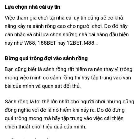
Lựa chọn nhà cái uy tín
Việc tham gia chơi tại nhà cái uy tín cũng sẽ có khả
năng xảy ra sảnh rồng cao cho người chơi. Do đó hãy
cân nhắc và chỉ lựa chọn những nhà cái hàng đầu hiện
nay như W88; 188BET hay 12BET, M88…
Đừng quá trông đợi vào sảnh rồng
Bạn cũng biết là sảnh rồng rất hiếm ra nên thay vì trông
mong việc mình có sảnh rồng thì hãy tập trung vào ván
bài của mình và quan sát đối thủ.
Sảnh rồng là lợi thế lớn nhất cho người chơi nhưng cũng
đồng nghĩa với đó là nó hiếm khi xảy ra. Do đó đừng
quá trông mong mà hãy tập trung vào việc cải thiện
chiến thuật chơi hiệu quả của mình.