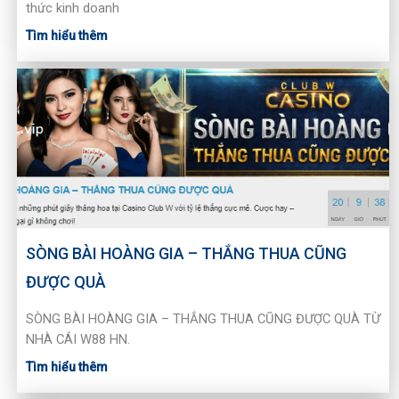
thức kinh doanh
Tìm hiểu thêm
SÒNG BÀI HOÀNG GIA – THẮNG THUA CŨNG
ĐƯỢC QUÀ
SÒNG BÀI HOÀNG GIA – THẮNG THUA CŨNG ĐƯỢC QUÀ TỪ
NHÀ CÁI W88 HN.
Tìm hiểu thêm