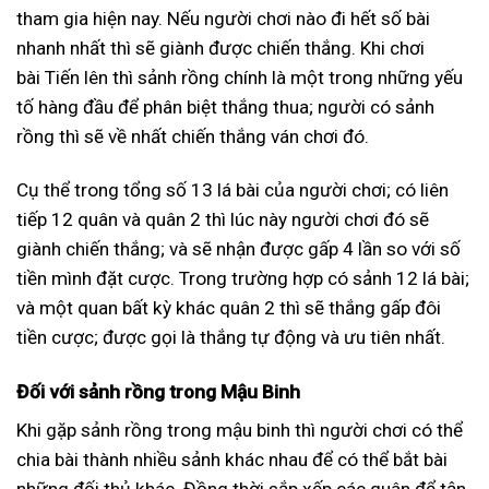
tham gia hiện nay. Nếu người chơi nào đi hết số bài
nhanh nhất thì sẽ giành được chiến thắng. Khi chơi
bài Tiến lên thì sảnh rồng chính là một trong những yếu
tố hàng đầu để phân biệt thắng thua; người có sảnh
rồng thì sẽ về nhất chiến thắng ván chơi đó.
Cụ thể trong tổng số 13 lá bài của người chơi; có liên
tiếp 12 quân và quân 2 thì lúc này người chơi đó sẽ
giành chiến thắng; và sẽ nhận được gấp 4 lần so với số
tiền mình đặt cược. Trong trường hợp có sảnh 12 lá bài;
và một quan bất kỳ khác quân 2 thì sẽ thắng gấp đôi
tiền cược; được gọi là thắng tự động và ưu tiên nhất.
Đối với sảnh rồng trong Mậu Binh
Khi gặp sảnh rồng trong mậu binh thì người chơi có thể
chia bài thành nhiều sảnh khác nhau để có thể bắt bài