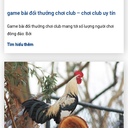
game bài đổi thưởng chơi club – chơi club uy tín
Game bài đổi thưởng chơi club mang tới số lượng người chơi
đông đảo. Bởi
Tìm hiểu thêm