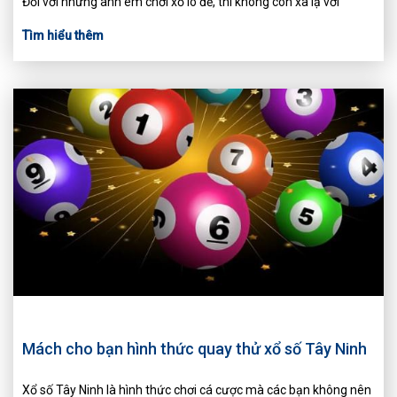
Đối với những anh em chơi xổ lô đề, thì không còn xa lạ với
Tìm hiểu thêm
Mách cho bạn hình thức quay thử xổ số Tây Ninh
Xổ số Tây Ninh là hình thức chơi cá cược mà các bạn không nên