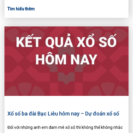
Tìm hiểu thêm
Xổ số ba đài Bạc Liêu hôm nay – Dự đoán xổ số
Đối với những anh em đam mê xổ số thì không thể không nhắc