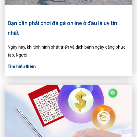
Bạn cần phải chơi đá gà online ở đâu là uy tín
nhất
Ngày nay, khi tình hình phát triển và dịch bệnh ngày càng phức
tạp. Người
Tìm hiểu thêm