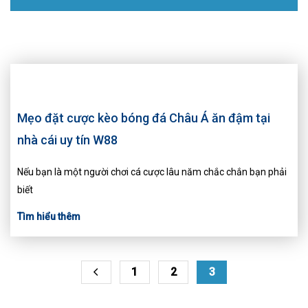
Mẹo đặt cược kèo bóng đá Châu Á ăn đậm tại
nhà cái uy tín W88
Nếu bạn là một người chơi cá cược lâu năm chắc chắn bạn phải
biết
Tìm hiểu thêm
1
2
3