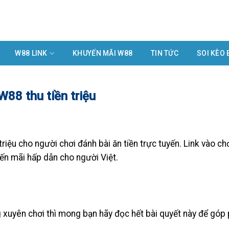
W88 LINK
KHUYẾN MÃI W88
TIN TỨC
SOI KÈO
W88 thu tiền triệu
riệu cho người chơi đánh bài ăn tiền trực tuyến. Link vào ch
yến mãi hấp dẫn cho người Việt.
 xuyên chơi thì mong bạn hãy đọc hết bài quyết này để góp