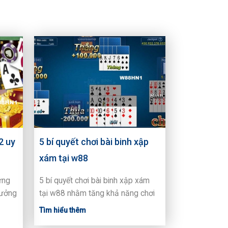
2 uy
5 bí quyết chơi bài binh xập
xám tại w88
ững
5 bí quyết chơi bài binh xập xám
hưởng
tại w88 nhằm tăng khả năng chơi
Tìm hiểu thêm