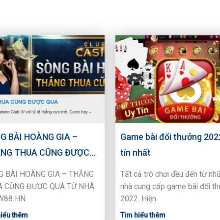
G BÀI HOÀNG GIA –
Game bài đổi thưởng 202
NG THUA CŨNG ĐƯỢC
tín nhất
À
 BÀI HOÀNG GIA – THẮNG
Tất cả trò chơi đều đến từ nh
A CŨNG ĐƯỢC QUÀ TỪ NHÀ
nhà cung cấp game bài đổi t
W88 HN.
2022. Hiện
hiểu thêm
Tìm hiểu thêm