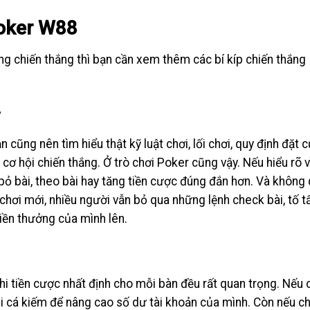
Poker W88
ăng chiến thắng thì bạn cần xem thêm các bí kíp chiến thắng
r
n cũng nên tìm hiểu thật kỹ luật chơi, lối chơi, quy định đặt 
cơ hội chiến thắng. Ở trò chơi Poker cũng vậy. Nếu hiểu rõ 
 bỏ bài, theo bài hay tăng tiền cược đúng đắn hơn. Và không
chơi mới, nhiều người vẫn bỏ qua những lệnh check bài, tố t
tiền thưởng của mình lên.
i tiền cược nhất định cho mỗi bàn đều rất quan trọng. Nếu 
ội cá kiếm để nâng cao số dư tài khoản của mình. Còn nếu c