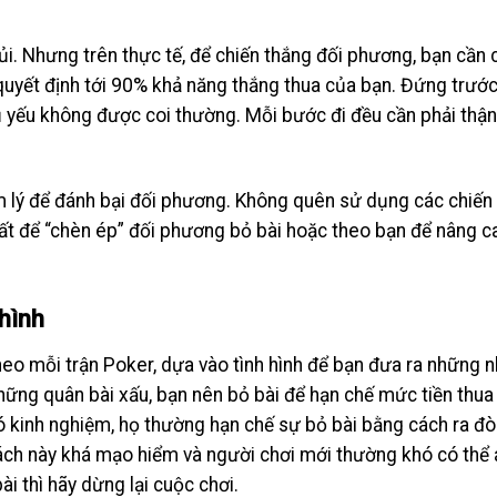
ủi. Nhưng trên thực tế, để chiến thắng đối phương, bạn cần c
 quyết định tới 90% khả năng thắng thua của bạn. Đứng trước
ủ yếu không được coi thường. Mỗi bước đi đều cần phải thận
m lý để đánh bại đối phương. Không quên sử dụng các chiến
tất để “chèn ép” đối phương bỏ bài hoặc theo bạn để nâng c
hình
heo mỗi trận Poker, dựa vào tình hình để bạn đưa ra những 
những quân bài xấu, bạn nên bỏ bài để hạn chế mức tiền thua
ó kinh nghiệm, họ thường hạn chế sự bỏ bài bằng cách ra đ
cách này khá mạo hiểm và người chơi mới thường khó có thể
i thì hãy dừng lại cuộc chơi.