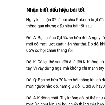
Nhận biết dấu hiệu bài tốt
Ngay khi nhận 02 lá bài chia Poker ở lượt đầ
thông qua những dấu hiệu bài tốt sau:
Đôi A: Bạn chỉ có 0,45% sở hữu đôi A ngay từ
mới có một lượt xuất hiện như thế. Do đó, khi 
85% cơ hội chiến thắng rồi.
Đội K: Có lợi thế sau đôi A là đôi K. Không c
tay. Vì vậy đừng ngại mà không chi mạnh tay 
Đôi Q: Bạn sở hữu 70% cơ hội thắng khi có đô
một người nào đó, nắm giữ đôi K, đôi A, hay 
Đôi A-K đồng chất: Tuy không có lợi thế như 
một lần chơi lớn. Cơ hội chiến thắng của bạn