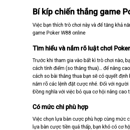
Bí kíp chiến thắng game 
Việc bạn thích trò chơi này và để tăng khả n
game Poker W88 online
Tìm hiểu và nắm rõ luật chơi Poke
Trước khi tham gia vào bất kì trò chơi nào, bạ
cách tính điểm (so thắng thua)… để nâng cao 
cách so bài thắng thua bạn sẽ có quyết định
nắm rõ các lệnh đặt cược nhé. Đối với người 
Đồng nghĩa với việc bỏ qua cơ hội nâng cao 
Có mức chi phù hợp
Việc chọn lựa bàn cược phù hợp cùng mức ch
lựa bàn cược tiền quá thấp, bạn khó có cơ h