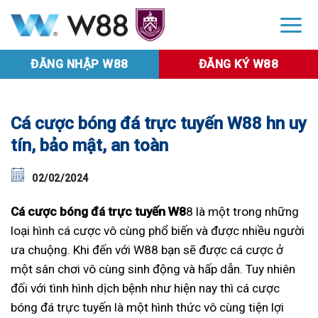
Skip
ĐĂNG NHẬP W88
ĐĂNG KÝ W88
to
content
ĐĂNG NHẬP W88
ĐĂNG KÝ W88
Cá cược bóng đá trực tuyến W88 hn uy
tín, bảo mật, an toàn
02/02/2024
Cá cược bóng đá trực tuyến W8
8 là một trong những
loại hình cá cược vô cùng phổ biến và được nhiều người
ưa chuộng. Khi đến với W88 bạn sẽ được cá cược ở
một sân chơi vô cùng sinh động và hấp dẫn. Tuy nhiên
đối với tình hình dịch bệnh như hiện nay thì cá cược
bóng đá trực tuyến là một hình thức vô cùng tiện lợi