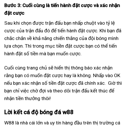
Bước 3: Cuối cùng là tiến hành đặt cược và xác nhận
đặt cược
Sau khi chọn được trận đấu bạn nhấp chuột vào tỷ lệ
cược của trận đấu đó để tiến hành đặt cược. Khi bạn đã
chắc chắn về khả năng chiến thắng của đội bóng mình
lựa chọn. Thì trong mục tiền đặt cược bạn có thể tiến
hành đặt số tiền mà bạn muốn cược.
Cuối cùng trang chủ sẽ hiển thị thông báo xác nhận
rằng bạn có muốn đặt cược hay là không. Nhấp vào OK
nếu bạn xác nhận số tiền đặt cược đã chính xác. Giờ thì
bạn chỉ việc chờ đợi và theo dõi trận đấu kết thúc để
nhận tiền thưởng thôi!
Lời kết cá độ bóng đá w88
W88 là nhà cái lớn và uy tín hàng đầu trên thị trường cá