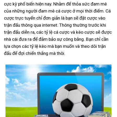
cực kỳ phổ biến hiện nay. Nhằm để thỏa sức đam mê
của những người đam mê cá cược ở mọi thời điểm. Cá
cược trực tuyến chỉ đơn giản là bạn sẽ đặt cược vào
trận đấu thông qua internet. Thông thường trước khi
trận đấu diễn ra, các tỷ lệ cá cược và kèo cược sẽ được
nhà cái đưa ra để đảm bảo sự công bằng. Bạn chỉ cần
lựa chọn các tỷ lệ kèo mà bạn muốn và theo dõi trận
đấu để đợi chiến thắng mà thôi.