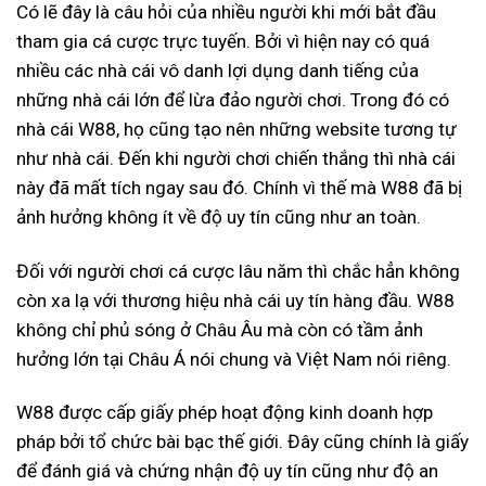
Có lẽ đây là câu hỏi của nhiều người khi mới bắt đầu
tham gia cá cược trực tuyến. Bởi vì hiện nay có quá
nhiều các nhà cái vô danh lợi dụng danh tiếng của
những nhà cái lớn để lừa đảo người chơi. Trong đó có
nhà cái W88, họ cũng tạo nên những website tương tự
như nhà cái. Đến khi người chơi chiến thắng thì nhà cái
này đã mất tích ngay sau đó. Chính vì thế mà W88 đã bị
ảnh hưởng không ít về độ uy tín cũng như an toàn.
Đối với người chơi cá cược lâu năm thì chắc hẳn không
còn xa lạ với thương hiệu nhà cái uy tín hàng đầu. W88
không chỉ phủ sóng ở Châu Âu mà còn có tầm ảnh
hưởng lớn tại Châu Á nói chung và Việt Nam nói riêng.
W88 được cấp giấy phép hoạt động kinh doanh hợp
pháp bởi tổ chức bài bạc thế giới. Đây cũng chính là giấy
để đánh giá và chứng nhận độ uy tín cũng như độ an