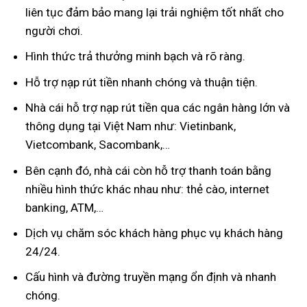
liên tục đảm bảo mang lại trải nghiệm tốt nhất cho
người chơi.
Hình thức trả thưởng minh bạch và rõ ràng.
Hỗ trợ nạp rút tiền nhanh chóng và thuận tiện.
Nhà cái hỗ trợ nạp rút tiền qua các ngân hàng lớn và
thông dụng tại Việt Nam như: Vietinbank,
Vietcombank, Sacombank,…
Bên cạnh đó, nhà cái còn hỗ trợ thanh toán bằng
nhiều hình thức khác nhau như: thẻ cào, internet
banking, ATM,…
Dịch vụ chăm sóc khách hàng phục vụ khách hàng
24/24.
Cấu hình và đường truyền mạng ổn định và nhanh
chóng.