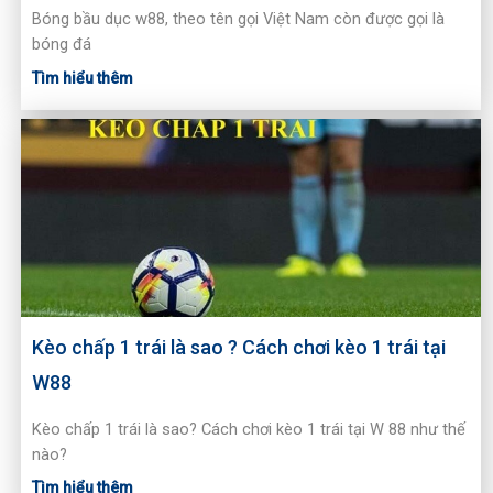
Bóng bầu dục w88, theo tên gọi Việt Nam còn được gọi là
bóng đá
Tìm hiểu thêm
Kèo chấp 1 trái là sao ? Cách chơi kèo 1 trái tại
W88
Kèo chấp 1 trái là sao? Cách chơi kèo 1 trái tại W 88 như thế
nào?
Tìm hiểu thêm