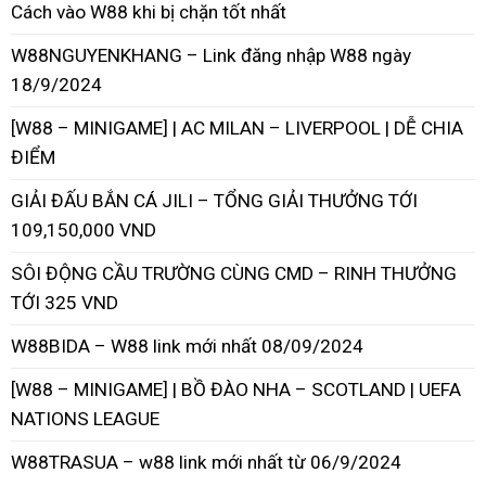
Cách vào W88 khi bị chặn tốt nhất
W88NGUYENKHANG – Link đăng nhập W88 ngày
18/9/2024
[W88 – MINIGAME] | AC MILAN – LIVERPOOL | DỄ CHIA
ĐIỂM
GIẢI ĐẤU BẮN CÁ JILI – TỔNG GIẢI THƯỞNG TỚI
109,150,000 VND
SÔI ĐỘNG CẦU TRƯỜNG CÙNG CMD – RINH THƯỞNG
TỚI 325 VND
W88BIDA – W88 link mới nhất 08/09/2024
[W88 – MINIGAME] | BỒ ĐÀO NHA – SCOTLAND | UEFA
NATIONS LEAGUE
W88TRASUA – w88 link mới nhất từ 06/9/2024