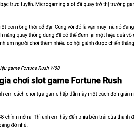
bạc trực tuyến.
Microgaming slot
đã quay trở thị trường g
một con rồng thời cổ đại. Cùng với đó là vận may mà nó đan
ính năng quay thông dụng để có thể đem lại một hiệu quả vô
anh em người chơi thêm nhiều cơ hội giành được chiến thắn
hiệu game Fortune Rush W88
gia chơi slot game Fortune Rush
nh em cách chơi tựa game hấp dẫn này một cách đơn giản n
 chính mở ra. Thì anh em hãy đến phía bên trái của thanh đ
 bảng đó nhé.