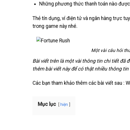
Những phương thức thanh toán nào được
Thẻ tín dụng, ví điện tử và ngân hàng trực 
trong game này nhé.
Một vài câu hỏi t
Bài viết trên là một vài thông tin chi tiết đã
thêm bài viết này để có thật nhiều thông ti
Các bạn tham khảo thêm các bài viết sau :
W
Mục lục
hiện