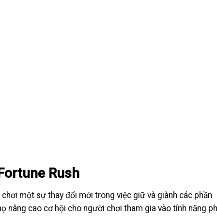
 Fortune Rush
chơi một sự thay đổi mới trong việc giữ và giành các phần
ọ nâng cao cơ hội cho người chơi tham gia vào tính năng p