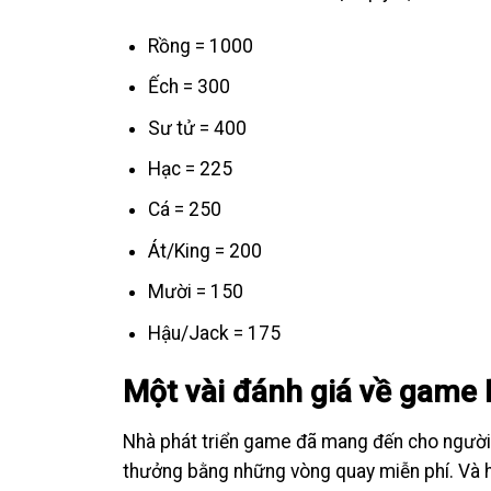
Rồng = 1000
Ếch = 300
Sư tử = 400
Hạc = 225
Cá = 250
Át/King = 200
Mười = 150
Hậu/Jack = 175
Một vài đánh giá về game
Nhà phát triển game đã mang đến cho người 
thưởng bằng những vòng quay miễn phí. Và h