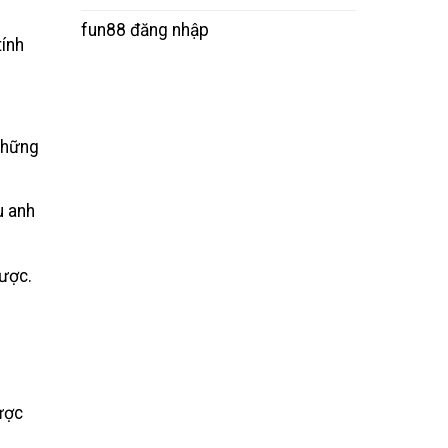
fun88 đăng nhập
ính
 những
u anh
cược.
ược