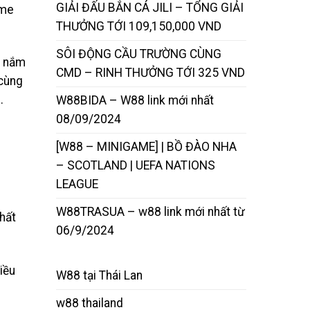
GIẢI ĐẤU BẮN CÁ JILI – TỔNG GIẢI
ame
THƯỞNG TỚI 109,150,000 VND
SÔI ĐỘNG CẦU TRƯỜNG CÙNG
g nắm
CMD – RINH THƯỞNG TỚI 325 VND
 cùng
g.
W88BIDA – W88 link mới nhất
08/09/2024
[W88 – MINIGAME] | BỒ ĐÀO NHA
– SCOTLAND | UEFA NATIONS
LEAGUE
W88TRASUA – w88 link mới nhất từ
hất
06/9/2024
iều
W88
tại Thái Lan
w88 thailand