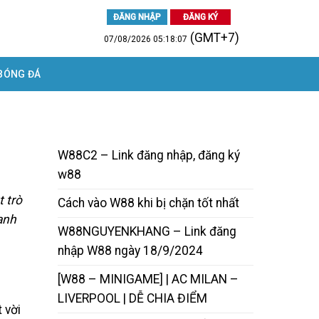
ĐĂNG NHẬP
ĐĂNG KÝ
(GMT+7)
07/08/2026 05:18:07
 BÓNG ĐÁ
W88C2 – Link đăng nhập, đăng ký
w88
 trò
Cách vào W88 khi bị chặn tốt nhất
anh
W88NGUYENKHANG – Link đăng
nhập W88 ngày 18/9/2024
[W88 – MINIGAME] | AC MILAN –
LIVERPOOL | DỄ CHIA ĐIỂM
 vời