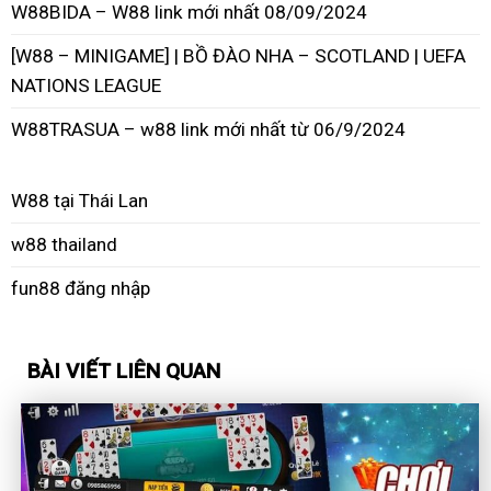
W88BIDA – W88 link mới nhất 08/09/2024
[W88 – MINIGAME] | BỒ ĐÀO NHA – SCOTLAND | UEFA
NATIONS LEAGUE
W88TRASUA – w88 link mới nhất từ 06/9/2024
W88
tại Thái Lan
w88 thailand
fun88 đăng nhập
BÀI VIẾT LIÊN QUAN