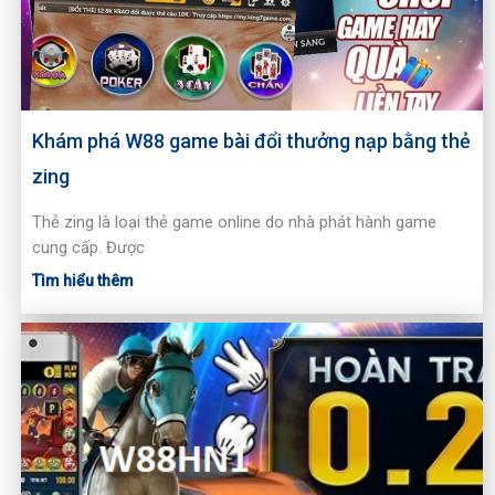
Khám phá W88 game bài đổi thưởng nạp bằng thẻ
zing
Thẻ zing là loại thẻ game online do nhà phát hành game
cung cấp. Được
Tìm hiểu thêm