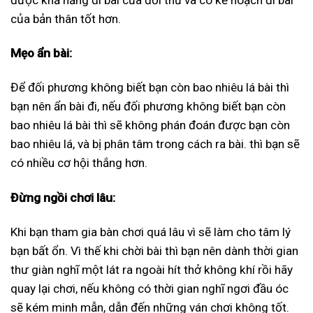
của bản thân tốt hơn.
Mẹo ẩn bài:
Để đối phương không biết bạn còn bao nhiêu lá bài thì
bạn nên ẩn bài đi, nếu đối phương không biết bạn còn
bao nhiêu lá bài thì sẽ không phán đoán được bạn còn
bao nhiêu lá, và bị phân tâm trong cách ra bài. thì bạn sẽ
có nhiều cơ hội thắng hơn.
Đừng ngồi chơi lâu:
Khi bạn tham gia bàn chơi quá lâu vì sẽ làm cho tâm lý
bạn bất ổn. Vì thế khi chời bài thì bạn nên dành thời gian
thư giàn nghĩ một lát ra ngoài hít thở không khí rồi hãy
quay lại chơi, nếu không có thời gian nghĩ ngơi đầu óc
sẽ kém minh mẫn, dẫn đến những ván chơi không tốt.