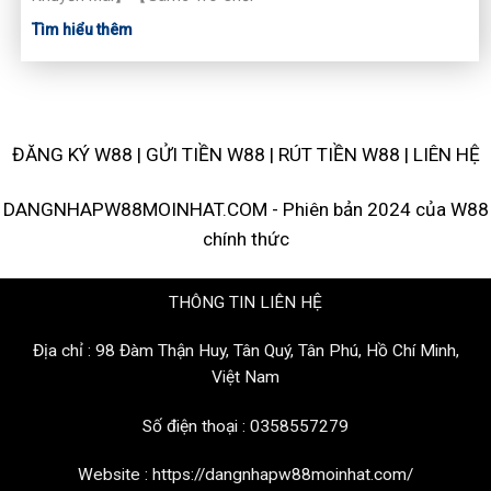
Tìm hiểu thêm
ĐĂNG KÝ W88
|
GỬI TIỀN W88
|
RÚT TIỀN W88
|
LIÊN HỆ
DANGNHAPW88MOINHAT.COM - Phiên bản 2024 của W88
chính thức
THÔNG TIN LIÊN HỆ
Địa chỉ : 98 Đàm Thận Huy, Tân Quý, Tân Phú, Hồ Chí Minh,
Việt Nam
Số điện thoại : 0358557279
Website : https://dangnhapw88moinhat.com/