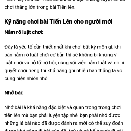
chơi thắng lớn trong bài Tiến lên.
Kỹ năng chơi bài Tiến Lên cho người mới
Nắm rõ luật chơi:
Đây là yếu tố cần thiết nhất khi chơi bất kỳ môn gì, khi
bạn nắm rõ luật chơi cơ bản thì sẽ không bị khựng vì
luật chơi và bỏ lỡ cơ hội, cùng với việc nắm luật và có bí
quyết chơi riêng thì khả năng ghi nhiều bàn thắng là vô
cùng hiễn nhiên nhé.
Nhớ bài:
Nhớ bài là khả năng đặc biệt và quan trọng trong chơi
tiến lên mà bạn phải luyện tập nhé. bạn phải nhớ được
những lá bài nào đã được đánh ra mới có thể suy đoán
được khả năng đi bài của đối thủ và có kế hoạch đi bài