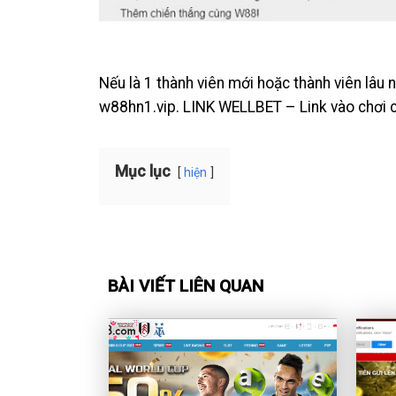
Nếu là 1 thành viên mới hoặc thành viên lâu 
w88hn1.vip. LINK WELLBET – Link vào chơi c
Mục lục
hiện
BÀI VIẾT LIÊN QUAN