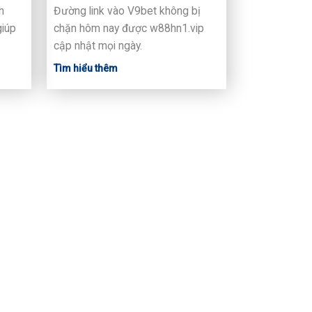
h
Đường link vào V9bet không bị
giúp
chặn hôm nay được w88hn1.vip
cập nhật mọi ngày.
Tìm hiểu thêm