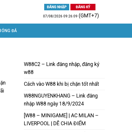
ĐĂNG NHẬP
ĐĂNG KÝ
(GMT+7)
07/08/2026 09:26:09
 BÓNG ĐÁ
W88C2 – Link đăng nhập, đăng ký
w88
hặn
Cách vào W88 khi bị chặn tốt nhất
ãi
W88NGUYENKHANG – Link đăng
nhập W88 ngày 18/9/2024
[W88 – MINIGAME] | AC MILAN –
LIVERPOOL | DỄ CHIA ĐIỂM