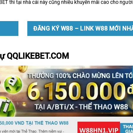
BET
thì tại nhà cái này cũng nhiều khuyến mãi cao cho người
ĐĂNG KÝ W88 – LINK W88 MỚI NH
 tự QQLIKEBET.COM