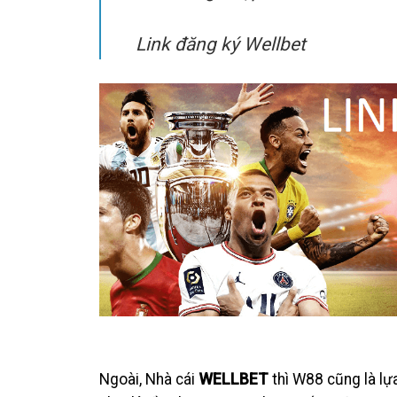
Link đăng ký Wellbet
Ngoài, Nhà cái
WELLBET
thì
W88
cũng là lự