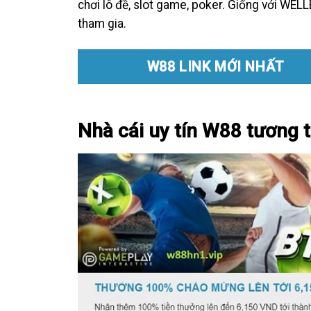
chơi lô đề, slot game, poker. Giống với
WELL
tham gia.
W88 LINK MỚI NHẤT
Nhà cái uy tín W88 tương