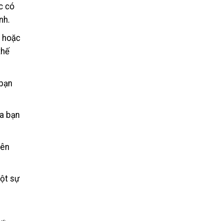
c có
nh.
n hoặc
thế
 bạn
ủa bạn
bên
một sự