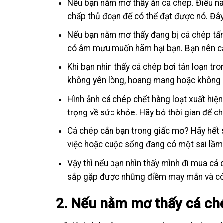
Nếu bạn nằm mơ thấy ăn cá chép. Điều nà
chấp thủ đoạn để có thể đạt được nó. Đây 
Nếu bạn nằm mơ thấy đang bị cá chép tấn 
có âm mưu muốn hãm hại bạn. Bạn nên cẩn
Khi bạn nhìn thấy cá chép bơi tán loạn t
không yên lòng, hoang mang hoặc không 
Hình ảnh cá chép chết hàng loạt xuất hiệ
trọng về sức khỏe. Hãy bỏ thời gian để c
Cá chép cắn bạn trong giấc mơ? Hãy hết s
việc hoặc cuộc sống đang có một sai lầm
Vậy thì nếu bạn nhìn thấy mình đi mua cá
sắp gặp được những điềm may mắn và có 
2. Nếu nằm mơ thấy cá ché