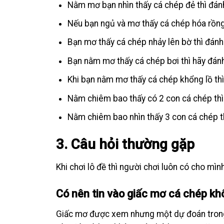
Nằm mơ bạn nhìn thấy cá chép đẻ thì đánh
Nếu bạn ngủ và mơ thấy cá chép hóa rồng 
Bạn mơ thấy cá chép nhảy lên bờ thì đánh
Bạn nằm mơ thấy cá chép bơi thì hãy đánh 
Khi bạn nằm mơ thấy cá chép khổng lồ thì 
Nằm chiêm bao thấy có 2 con cá chép thì
Nằm chiêm bao nhìn thấy 3 con cá chép th
3. Câu hỏi thường gặp
Khi chơi lô đề thì người chơi luôn có cho mì
Có nên tin vào giấc mơ cá chép k
Giấc mơ được xem nhưng một dự đoán trong 