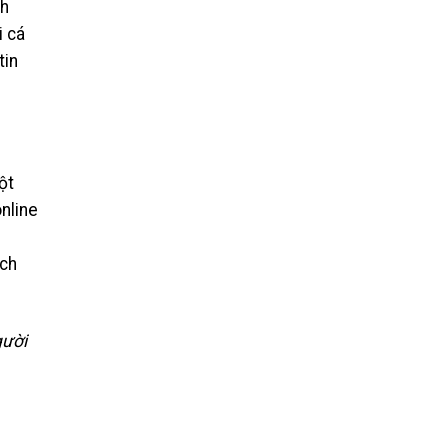
nh
i cá
tin
ột
nline
ách
gười