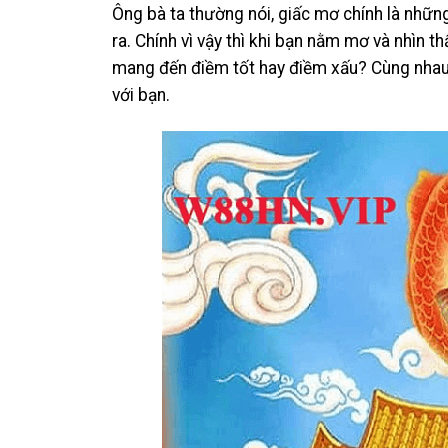
Ông bà ta thường nói, giấc mơ chính là nhữn
ra. Chính vì vậy thì khi bạn nằm mơ và nhìn t
mang đến điềm tốt hay điềm xấu? Cùng nhau 
với bạn.