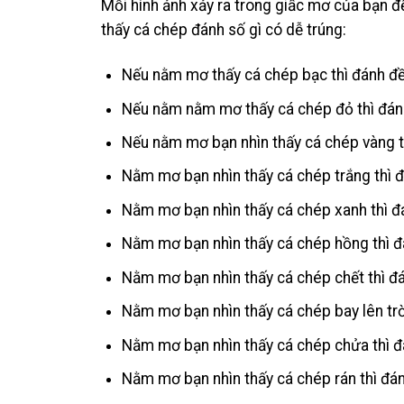
Mỗi hình ảnh xảy ra trong giấc mơ của bạn 
thấy cá chép đánh số gì có dễ trúng:
Nếu nằm mơ thấy cá chép bạc thì đánh đề
Nếu nằm nằm mơ thấy cá chép đỏ thì đánh
Nếu nằm mơ bạn nhìn thấy cá chép vàng t
Nằm mơ bạn nhìn thấy cá chép trắng thì đ
Nằm mơ bạn nhìn thấy cá chép xanh thì đá
Nằm mơ bạn nhìn thấy cá chép hồng thì đá
Nằm mơ bạn nhìn thấy cá chép chết thì đá
Nằm mơ bạn nhìn thấy cá chép bay lên trời
Nằm mơ bạn nhìn thấy cá chép chửa thì đá
Nằm mơ bạn nhìn thấy cá chép rán thì đán