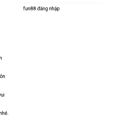
fun88 đăng nhập
n
uôn
vui
nhé.