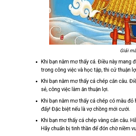
Giải mã
Khi bạn nằm mơ thấy cá. Điều này mang đế
trong công việc và học tập, thi cử thuận lợ
Khi bạn nằm mơ thấy cá chép cắn câu. Điề
sẻ, công việc làm ăn thuận lợi.
Khi bạn nằm mơ thấy cá chép có màu đỏ ho
đấy! Đặc biệt nếu là vợ chồng mới cưới.
Khi bạn mơ thấy cá chép vàng cắn câu. Hãy
Hãy chuẩn bị tinh thần để đón chờ niềm vu