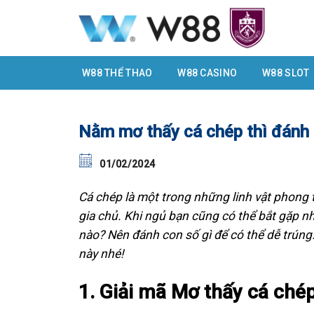
Skip
to
content
W88 THỂ THAO
W88 CASINO
W88 SLOT
Nằm mơ thấy cá chép thì đánh c
01/02/2024
Cá chép là một trong những linh vật phong t
gia chủ. Khi ngủ bạn cũng có thể bắt gặp nh
nào? Nên đánh con số gì để có thể dễ trúng.
này nhé!
1. Giải mã Mơ thấy cá ché