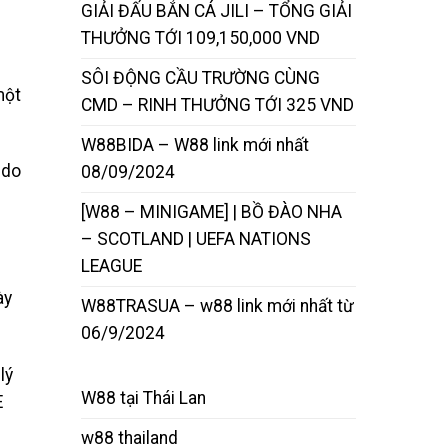
GIẢI ĐẤU BẮN CÁ JILI – TỔNG GIẢI
THƯỞNG TỚI 109,150,000 VND
SÔI ĐỘNG CẦU TRƯỜNG CÙNG
một
CMD – RINH THƯỞNG TỚI 325 VND
W88BIDA – W88 link mới nhất
 do
08/09/2024
[W88 – MINIGAME] | BỒ ĐÀO NHA
– SCOTLAND | UEFA NATIONS
LEAGUE
ày
W88TRASUA – w88 link mới nhất từ
06/9/2024
lý
W88
tại Thái Lan
E
w88 thailand