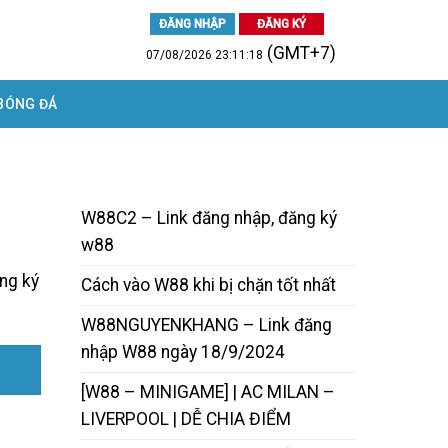
ĐĂNG NHẬP
ĐĂNG KÝ
(GMT+7)
07/08/2026 23:11:19
 BÓNG ĐÁ
W88C2 – Link đăng nhập, đăng ký
w88
ăng ký
Cách vào W88 khi bị chặn tốt nhất
W88NGUYENKHANG – Link đăng
nhập W88 ngày 18/9/2024
[W88 – MINIGAME] | AC MILAN –
LIVERPOOL | DỄ CHIA ĐIỂM