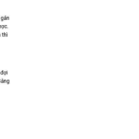
 gắn
ược.
 thì
 đợi
 Bằng