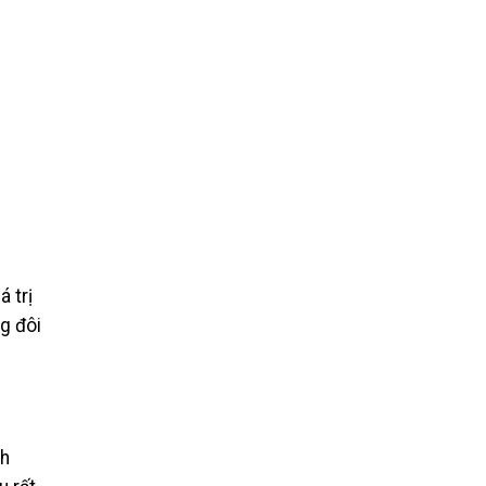
á trị
ng đôi
nh