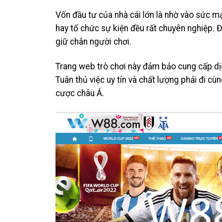
Vốn đầu tư của nhà cái lớn là nhờ vào sức mạn
hay tổ chức sự kiện đều rất chuyên nghiệp. 
giữ chân người chơi.
Trang web trò chơi này đảm bảo cung cấp dị
Tuân thủ việc uy tín và chất lượng phải đi c
cược châu Á.