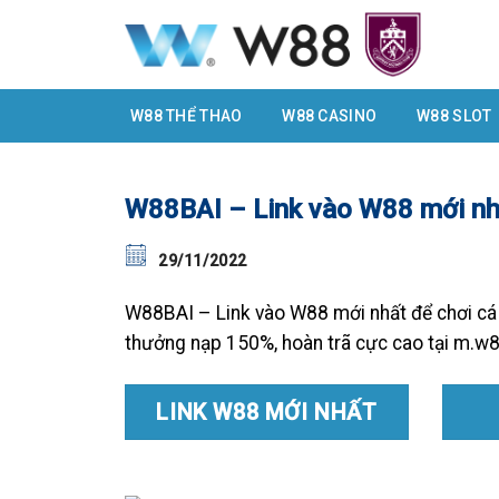
Skip
to
content
W88 THỂ THAO
W88 CASINO
W88 SLOT
W88BAI – Link vào W88 mới n
29/11/2022
W88BAI – Link vào
W88
mới nhất để chơi cá
thưởng nạp 150%, hoàn trã cực cao tại m.w
LINK W88 MỚI NHẤT