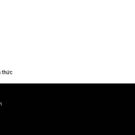
 thức
m