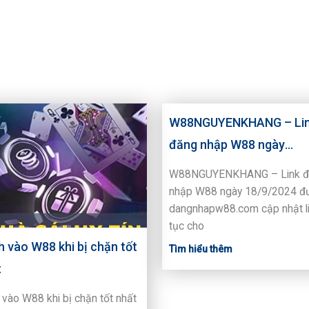
W88NGUYENKHANG – Li
đăng nhập W88 ngày
18/9/2024
W88NGUYENKHANG – Link đ
nhập W88 ngày 18/9/2024 đ
dangnhapw88.com cập nhật l
tục cho
 vào W88 khi bị chặn tốt
Tìm hiểu thêm
t
 vào W88 khi bị chặn tốt nhất