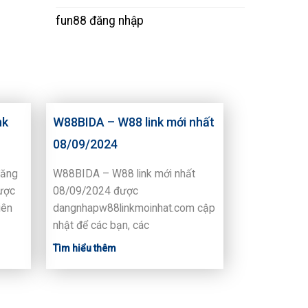
fun88 đăng nhập
nk
W88BIDA – W88 link mới nhất
08/09/2024
ăng
W88BIDA – W88 link mới nhất
ược
08/09/2024 được
iên
dangnhapw88linkmoinhat.com cập
nhật để các bạn, các
Tìm hiểu thêm