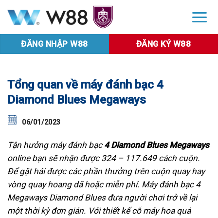
Skip
ĐĂNG NHẬP W88
ĐĂNG KÝ W88
to
content
ĐĂNG NHẬP W88
ĐĂNG KÝ W88
Tổng quan về máy đánh bạc 4
Diamond Blues Megaways
06/01/2023
Tận hưởng máy đánh bạc
4 Diamond Blues Megaways
online bạn sẽ nhận được 324 – 117.649 cách cuộn.
Để gặt hái được các phần thưởng trên cuộn quay hay
vòng quay hoang dã hoặc miễn phí. Máy đánh bạc 4
Megaways Diamond Blues đưa người chơi trở về lại
một thời kỳ đơn giản. Với thiết kế cỗ máy hoa quả