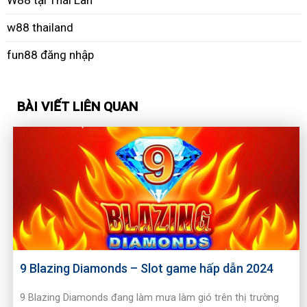
W88
tại Thái Lan
w88 thailand
fun88 đăng nhập
BÀI VIẾT LIÊN QUAN
9 Blazing Diamonds – Slot game hấp dẫn 2024
9 Blazing Diamonds đang làm mưa làm gió trên thị trường