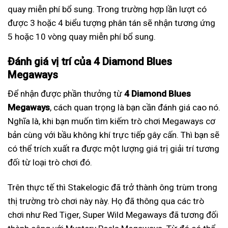
quay miễn phí bổ sung. Trong trường hợp lần lượt có
được 3 hoặc 4 biểu tượng phân tán sẽ nhận tương ứng
5 hoặc 10 vòng quay miễn phí bổ sung.
Đánh giá vị trí của 4 Diamond Blues
Megaways
Để nhận được phần thưởng từ
4 Diamond Blues
Megaways
, cách quan trọng là bạn cần đánh giá cao nó.
Nghĩa là, khi bạn muốn tìm kiếm trò chơi Megaways cơ
bản cùng với bầu không khí trực tiếp gây cấn. Thì bạn sẽ
có thể trích xuất ra được một lượng giá trị giải trí tương
đối từ loại trò chơi đó.
Trên thực tế thì Stakelogic đã trở thành ông trùm trong
thị trường trò chơi này này. Họ đã thông qua các trò
chơi như Red Tiger, Super Wild Megaways đã tương đối