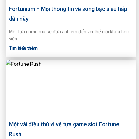
Fortunium – Mọi thông tin về sòng bạc siêu hấp
dẫn này
Một tựa game mà sẽ đưa anh em đến với thế giới khoa học
viễn
Tìm hiểu thêm
Một vài điều thú vị về tựa game slot Fortune
Rush