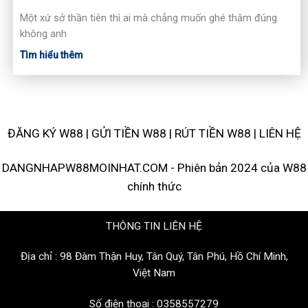
Một xứ sở thần tiên thì ai mà chẳng muốn ghé thăm đúng
không anh
Tìm hiểu thêm
ĐĂNG KÝ W88
|
GỬI TIỀN W88
|
RÚT TIỀN W88
|
LIÊN HỆ
DANGNHAPW88MOINHAT.COM - Phiên bản 2024 của W88
chính thức
THÔNG TIN LIÊN HỆ
Địa chỉ : 98 Đàm Thận Huy, Tân Quý, Tân Phú, Hồ Chí Minh,
Việt Nam
Số điện thoại : 0358557279