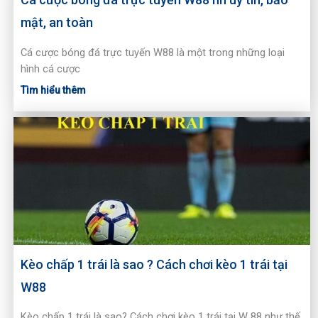
mật, an toàn
Cá cược bóng đá trực tuyến W88 là một trong những loại
hình cá cược
Tìm hiểu thêm
Kèo chấp 1 trái là sao ? Cách chơi kèo 1 trái tại
W88
Kèo chấp 1 trái là sao? Cách chơi kèo 1 trái tại W 88 như thế