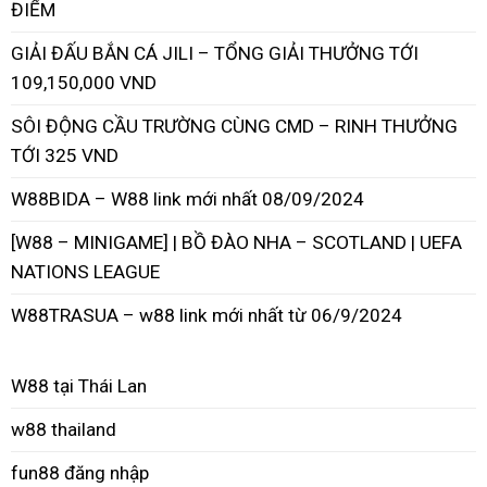
ĐIỂM
GIẢI ĐẤU BẮN CÁ JILI – TỔNG GIẢI THƯỞNG TỚI
109,150,000 VND
SÔI ĐỘNG CẦU TRƯỜNG CÙNG CMD – RINH THƯỞNG
TỚI 325 VND
W88BIDA – W88 link mới nhất 08/09/2024
[W88 – MINIGAME] | BỒ ĐÀO NHA – SCOTLAND | UEFA
NATIONS LEAGUE
W88TRASUA – w88 link mới nhất từ 06/9/2024
W88
tại Thái Lan
w88 thailand
fun88 đăng nhập