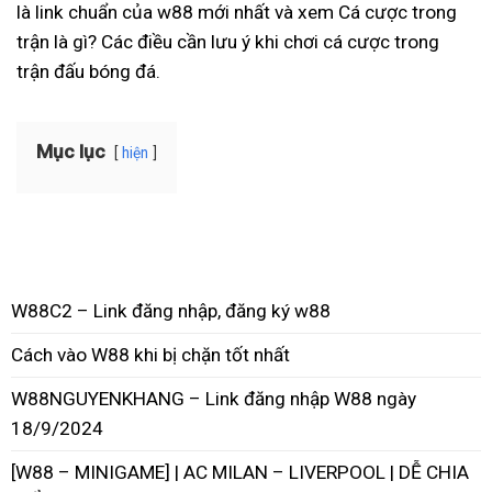
là link chuẩn của w88 mới nhất và xem Cá cược trong
trận là gì? Các điều cần lưu ý khi chơi cá cược trong
trận đấu bóng đá.
Mục lục
hiện
W88C2 – Link đăng nhập, đăng ký w88
Cách vào W88 khi bị chặn tốt nhất
W88NGUYENKHANG – Link đăng nhập W88 ngày
18/9/2024
[W88 – MINIGAME] | AC MILAN – LIVERPOOL | DỄ CHIA