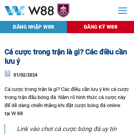
Skip
ĐĂNG NHẬP W88
ĐĂNG KÝ W88
to
content
ĐĂNG NHẬP W88
ĐĂNG KÝ W88
Cá cược trong trận là gì? Các điều cần
lưu ý
01/02/2024
Cá cược trong trận là gì? Các điều cần lưu ý khi cá cược
trong trận đấu bóng đá. Nắm rõ hình thức cá cược này
để dễ dàng chiến thắng khi đặt cược bóng đá online
tại W 88
Link vào chơi cá cược bóng đá uy tín