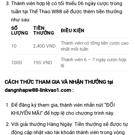
Thành viên hợp lệ có tối thiểu 06 ngày cược trong
tuần tại Thể Thao W88 sẽ được thêm tiền thưởng
như sau:
SỐ
TIỀN
ĐIỀU KIỆN
LƯỢNG
THƯỞNG
Thành viên có tổng tiền cược cao
10
2,400 VND
nhất mỗi tuần
Thành viên 6 – 7 ngày cược hợp
1000
195 VND
lệ
CÁCH THỨC THAM GIA VÀ NHẬN THƯỞNG tại
dangnhapw88-linkvao1.com :
Để đăng ký tham gia, thành viên nhấn nút “ĐỔI
KHUYẾN MÃI” để hợp lệ cho chương trình này.
Với giải thưởng Hàng Ngày: Tiền thưởng sẽ được tự
động cập nhật vào tài khoản thành viên trong vòng