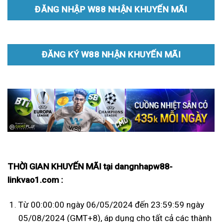
ĐĂNG NHẬP W88 NHẬN KHUYẾN MÃI
ĐĂNG KÝ W88 NHẬN KHUYẾN MÃI
THỜI GIAN KHUYẾN MÃI tại dangnhapw88-
linkvao1.com :
Từ 00:00:00 ngày 06/05/2024 đến 23:59:59 ngày
05/08/2024 (GMT+8), áp dụng cho tất cả các thành