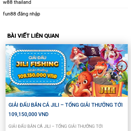
w88 thailand
fun88 đăng nhập
BÀI VIẾT LIÊN QUAN
GIẢI ĐẤU BẮN CÁ JILI – TỔNG GIẢI THƯỞNG TỚI
109,150,000 VND
GIẢI ĐẤU BẮN CÁ JILI – TỔNG GIẢI THƯỞNG TỚI