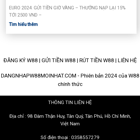
EURO 2024: GỬI TIỀN GIỜ VÀNG – THƯỞNG NẠP LẠI 15%
TỚI 2500 VND –
Tìm hiểu thêm
ĐĂNG KÝ W88
|
GỬI TIỀN W88
|
RÚT TIỀN W88
|
LIÊN HỆ
DANGNHAPW88MOINHAT.COM - Phiên bản 2024 của W88
chính thức
THÔNG TIN LIÊN HỆ
Địa chỉ : 98 Đàm Thận Huy, Tân Quý, Tân Phú, Hồ Chí Minh,
Việt Nam
Số điện thoại : 0358557279