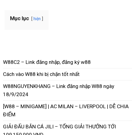
Mục lục
hiện
W88C2 – Link đăng nhập, đăng ký w88
Cách vào W88 khi bị chặn tốt nhất
W88NGUYENKHANG – Link đăng nhập W88 ngày
18/9/2024
[W88 – MINIGAME] | AC MILAN – LIVERPOOL | DỄ CHIA
ĐIỂM
GIẢI ĐẤU BẮN CÁ JILI – TỔNG GIẢI THƯỞNG TỚI
109,150,000 VND