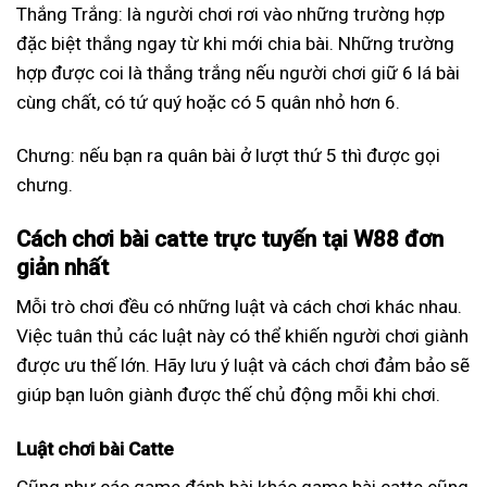
Thắng Trắng: là người chơi rơi vào những trường hợp
đặc biệt thắng ngay từ khi mới chia bài. Những trường
hợp được coi là thắng trắng nếu người chơi giữ 6 lá bài
cùng chất, có tứ quý hoặc có 5 quân nhỏ hơn 6.
Chưng: nếu bạn ra quân bài ở lượt thứ 5 thì được gọi
chưng.
Cách chơi bài catte trực tuyến tại W88 đơn
giản nhất
Mỗi trò chơi đều có những luật và cách chơi khác nhau.
Việc tuân thủ các luật này có thể khiến người chơi giành
được ưu thế lớn. Hãy lưu ý luật và cách chơi đảm bảo sẽ
giúp bạn luôn giành được thế chủ động mỗi khi chơi.
Luật chơi bài Catte