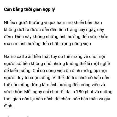
Cân bằng thời gian hợp lý
Nhiều người thường vì quá ham mê khiến bản thân
không dứt ra được dẫn đến tình trạng cày ngày, cày
đêm. Điều này không những ảnh hưởng đến sức khỏe
mà còn ảnh hưởng đến chất lượng công việc.
Game catte ăn tiền thật tuy có thể mang về cho mọi
người số tiền không nhỏ nhưng không thể là một nghề
để kiếm sống. Chỉ có công việc ổn định mới giúp mọi
người duy trì cuộc sống. Vì thế, dù trò chơi có hấp dẫn
thế nào cũng đừng làm ảnh hưởng đến công việc và
sức khỏe. Mỗi ngày chỉ chơi tối đa là 180 phút và những
thời gian còn lại nên dành để chăm sóc bản thân và gia
đình.