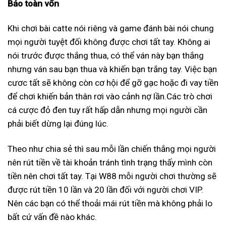
Bảo toàn vốn
Khi chơi bài catte nói riêng và game đánh bài nói chung
mọi người tuyệt đối không được chơi tất tay. Không ai
nói trước được thắng thua, có thể ván này bạn thắng
nhưng ván sau bạn thua và khiến bạn trắng tay. Việc bạn
cươc tất sẽ không còn cơ hội để gỡ gạc hoặc đi vay tiền
để chơi khiến bản thân rơi vào cảnh nợ lần.Các trò chơi
cá cược đỏ đen tuy rất hấp dẫn nhưng mọi người cần
phải biết dừng lại đúng lúc.
Theo như chia sẻ thì sau mỗi lần chiến thắng mọi người
nên rút tiền về tài khoản tránh tình trạng thấy mình còn
tiền nên chơi tất tay. Tại W88 mỗi người chơi thường sẽ
được rút tiền 10 lần và 20 lần đối với người chơi VIP.
Nên các bạn có thể thoải mái rút tiền mà không phải lo
bất cứ vấn đề nào khác.