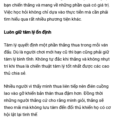
bạn chiến thắng và mang về những phần quà có giá trị.
Việc học hỏi không chỉ dựa vào thực tiễn mà cần phải
tìm hiểu qua rất nhiều phương tiện khác.
Luôn giữ tâm lý ổn định
Tâm lý quyết định một phần thắng thua trong mỗi ván
đấu. Dù là người chơi mới hay cũ thì bạn cũng phải giữ
tâm lý bình tĩnh. Không tự đắc khi thắng và không nhụt
trí khi thua là chiến thuật tâm lý tốt nhất được các cao
thủ chia sẻ.
Nhiều người vì thấy mình thua liên tiếp nên điên cuồng
lao vào gỡ khiến bản thân thua đậm hơn. Đồng thời
những người thắng cứ cho rằng mình giỏi, thắng sẽ
theo mãi mà không lưu tâm đến đối thủ khiến họ có cơ
hội lật lại tình thế.