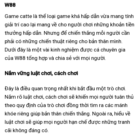
W88
Game catte là thể loại game khá hấp dẫn vừa mang tính
giải trí cao lại mang về cho người chơi những khoản tiền
thưởng hấp dẫn. Nhưng để chiến thắng mỗi người cần
phải có những chiến thuật riêng cho bản thân mình.
Dưới đây là một vài kinh nghiệm được cá chuyên gia
của W88 tổng hợp và chia sẻ với mọi người.
Nắm vững luật chơi, cách chơi
Đây là điều quan trọng nhất khi bắt đầu một trò chơi.
Nắm rõ luật chơi, cách chơi sẽ khiến mọi người tuân thủ
theo quy định của trò chơi đồng thời tìm ra các mánh
khóe riêng giúp bản thân chiến thắng. Ngoài ra, hiểu về
luật chơi sẽ giúp mọi người hạn chế được những tranh
cãi không đáng có.