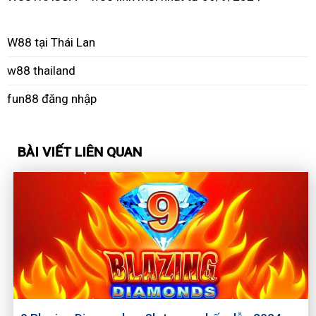
W88
tại Thái Lan
w88 thailand
fun88 đăng nhập
BÀI VIẾT LIÊN QUAN