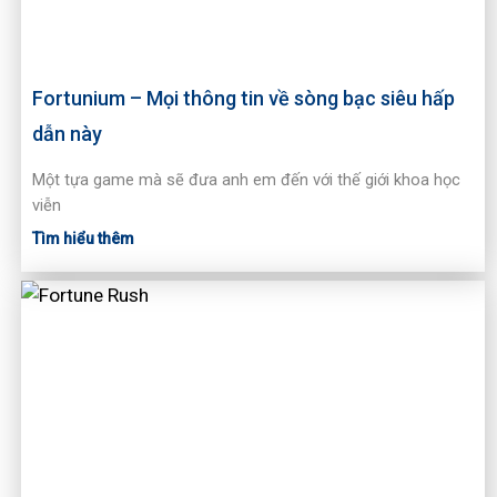
Fortunium – Mọi thông tin về sòng bạc siêu hấp
dẫn này
Một tựa game mà sẽ đưa anh em đến với thế giới khoa học
viễn
Tìm hiểu thêm