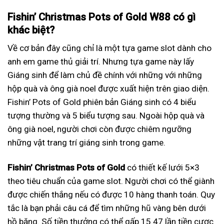
Fishin’ Christmas Pots of Gold W88 có gì
khác biệt?
Về cơ bản đây cũng chỉ là một tựa game slot dành cho
anh em game thủ giải trí. Nhưng tựa game này lấy
Giáng sinh để làm chủ đề chính với những với những
hộp quà và ông già noel được xuất hiện trên giao diện.
Fishin’ Pots of Gold phiên bản Giáng sinh có 4 biểu
tượng thường và 5 biểu tượng sau. Ngoài hộp quà và
ông già noel, người chơi còn được chiêm ngưỡng
những vật trang trí giáng sinh trong game.
Fishin’ Christmas Pots of Gold
có thiết kế lưới 5×3
theo tiêu chuẩn của game slot. Người chơi có thể giành
được chiến thắng nếu có được 10 hàng thanh toán. Quy
tắc là bạn phải câu cá để tìm những hũ vàng bên dưới
hồ băng. Số tiền thưởng có thể gấp 15.47 lần tiền cược