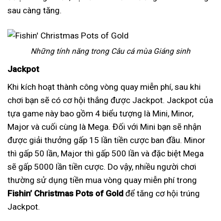
sau càng tăng.
Những tính năng trong Câu cá mùa Giáng sinh
Jackpot
Khi kích hoạt thành công vòng quay miễn phí, sau khi
chơi bạn sẽ có cơ hội thắng được Jackpot. Jackpot của
tựa game này bao gồm 4 biểu tượng là Mini, Minor,
Major và cuối cùng là Mega. Đối với Mini bạn sẽ nhận
được giải thưởng gấp 15 lần tiền cược ban đầu. Minor
thì gấp 50 lần, Major thì gấp 500 lần và đặc biệt Mega
sẽ gấp 5000 lần tiền cược. Do vậy, nhiều người chơi
thường sử dụng tiền mua vòng quay miễn phí trong
Fishin’ Christmas Pots of Gold
để tăng cơ hội trúng
Jackpot.