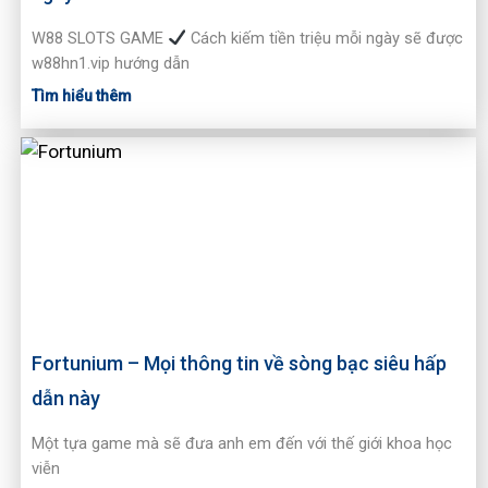
W88 SLOTS GAME
Cách kiếm tiền triệu mỗi ngày sẽ được
w88hn1.vip hướng dẫn
Tìm hiểu thêm
Fortunium – Mọi thông tin về sòng bạc siêu hấp
dẫn này
Một tựa game mà sẽ đưa anh em đến với thế giới khoa học
viễn