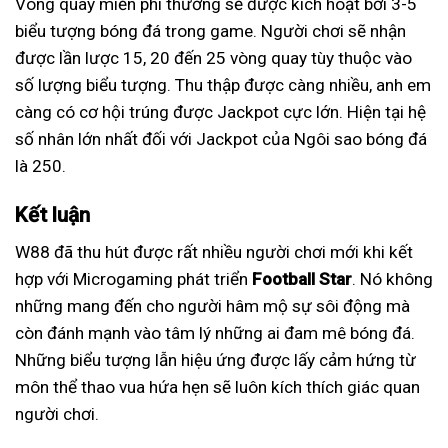
Vòng quay miễn phí thường sẽ được kích hoạt bởi 3-5
biểu tượng bóng đá trong game. Người chơi sẽ nhận
được lần lược 15, 20 đến 25 vòng quay tùy thuộc vào
số lượng biểu tượng. Thu thập được càng nhiều, anh em
càng có cơ hội trúng được Jackpot cực lớn. Hiện tại hệ
số nhân lớn nhất đối với Jackpot của Ngôi sao bóng đá
là 250.
Kết luận
W88 đã thu hút được rất nhiều người chơi mới khi kết
hợp với Microgaming phát triển
Football Star
. Nó không
những mang đến cho người hâm mộ sự sôi động mà
còn đánh mạnh vào tâm lý những ai đam mê bóng đá.
Những biểu tượng lẫn hiệu ứng được lấy cảm hứng từ
môn thể thao vua hứa hẹn sẽ luôn kích thích giác quan
người chơi.