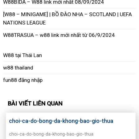
W88BIDA – W88 link mới nhất 08/09/2024
[W88 – MINIGAME] | BỒ ĐÀO NHA – SCOTLAND | UEFA
NATIONS LEAGUE
W88TRASUA – w88 link mới nhất từ 06/9/2024
W88
tại Thái Lan
w88 thailand
fun88 đăng nhập
BÀI VIẾT LIÊN QUAN
choi-ca-do-bong-da-khong-bao-gio-thua
choi-ca-do-bong-da-khong-bao-gio-thua