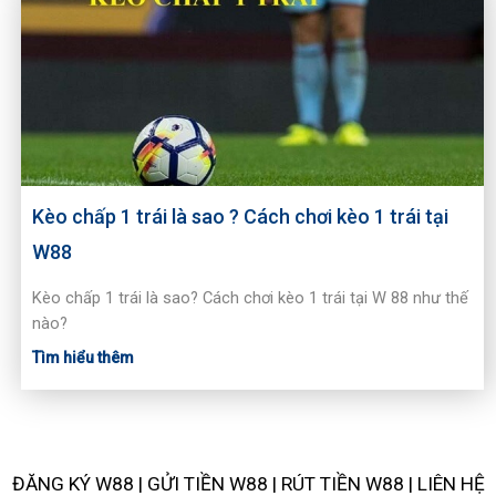
Kèo chấp 1 trái là sao ? Cách chơi kèo 1 trái tại
W88
Kèo chấp 1 trái là sao? Cách chơi kèo 1 trái tại W 88 như thế
nào?
Tìm hiểu thêm
ĐĂNG KÝ W88
|
GỬI TIỀN W88
|
RÚT TIỀN W88
|
LIÊN HỆ