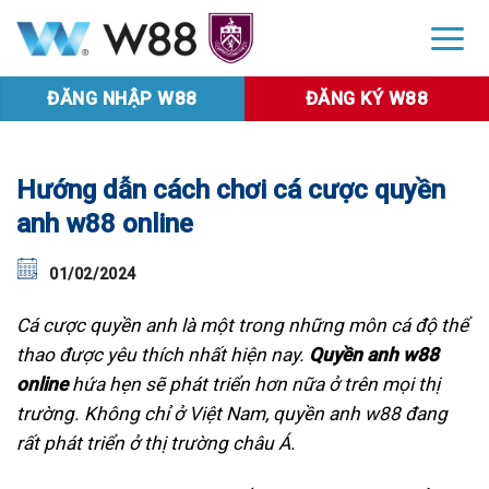
Skip
ĐĂNG NHẬP W88
ĐĂNG KÝ W88
to
content
ĐĂNG NHẬP W88
ĐĂNG KÝ W88
Hướng dẫn cách chơi cá cược quyền
anh w88 online
01/02/2024
Cá cược quyền anh là một trong những môn cá độ thể
thao được yêu thích nhất hiện nay.
Quyền anh w88
online
hứa hẹn sẽ phát triển hơn nữa ở trên mọi thị
trường. Không chỉ ở Việt Nam, quyền anh w88 đang
rất phát triển ở thị trường châu Á.