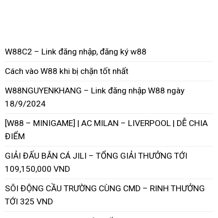
W88C2 – Link đăng nhập, đăng ký w88
Cách vào W88 khi bị chặn tốt nhất
W88NGUYENKHANG – Link đăng nhập W88 ngày
18/9/2024
[W88 – MINIGAME] | AC MILAN – LIVERPOOL | DỄ CHIA
ĐIỂM
GIẢI ĐẤU BẮN CÁ JILI – TỔNG GIẢI THƯỞNG TỚI
109,150,000 VND
SÔI ĐỘNG CẦU TRƯỜNG CÙNG CMD – RINH THƯỞNG
TỚI 325 VND