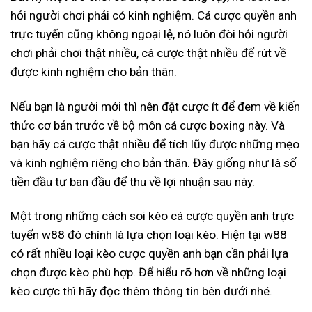
hỏi người chơi phải có kinh nghiệm. Cá cược quyền anh
trực tuyến cũng không ngoại lệ, nó luôn đòi hỏi người
chơi phải chơi thật nhiều, cá cược thật nhiều để rút về
được kinh nghiệm cho bản thân.
Nếu bạn là người mới thì nên đặt cược ít để đem về kiến
thức cơ bản trước về bộ môn cá cược boxing này. Và
bạn hãy cá cược thật nhiều để tích lũy được những mẹo
và kinh nghiệm riêng cho bản thân. Đây giống như là số
tiền đầu tư ban đầu để thu về lợi nhuận sau này.
Một trong những cách soi kèo cá cược quyền anh trực
tuyến w88 đó chính là lựa chọn loại kèo. Hiện tại w88
có rất nhiều loại kèo cược quyền anh bạn cần phải lựa
chọn được kèo phù hợp. Để hiểu rõ hơn về những loại
kèo cược thì hãy đọc thêm thông tin bên dưới nhé.