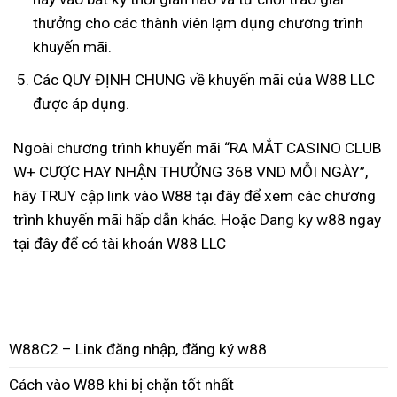
thưởng cho các thành viên lạm dụng chương trình
khuyến mãi.
Các QUY ĐỊNH CHUNG về khuyến mãi của W88 LLC
được áp dụng.
Ngoài chương trình khuyến mãi “RA MẮT CASINO CLUB
W+ CƯỢC HAY NHẬN THƯỞNG 368 VND MỖI NGÀY”,
hãy TRUY cập
link vào W88
tại đây để xem các chương
trình khuyến mãi hấp dẫn khác. Hoặc
Dang ky w88
ngay
tại đây để có tài khoản W88 LLC
W88C2 – Link đăng nhập, đăng ký w88
Cách vào W88 khi bị chặn tốt nhất