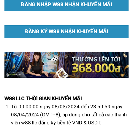
ĐĂNG NHẬP W88 NHẬN KHUYẾN MÃI
ĐĂNG KÝ W88 NHẬN KHUYẾN MÃI
W88 LLC THỜI GIAN KHUYẾN MÃI
Từ 00:00:00 ngày 08/03/2024 đến 23:59:59 ngày
08/04/2024 (GMT+8), áp dụng cho tất cả các thành
viên w88 llc đăng ký tiền tệ VND & USDT.