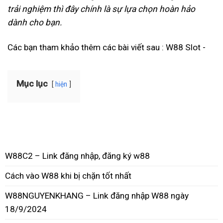
trải nghiệm thì đây chính là sự lựa chọn hoàn hảo
dành cho bạn.
Các bạn tham khảo thêm các bài viết sau :
W88 Slot
-
Mục lục
hiện
W88C2 – Link đăng nhập, đăng ký w88
Cách vào W88 khi bị chặn tốt nhất
W88NGUYENKHANG – Link đăng nhập W88 ngày
18/9/2024