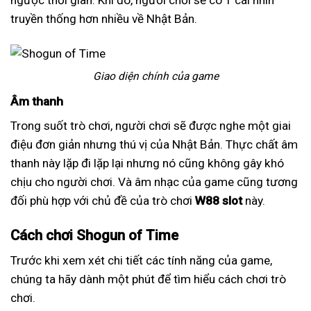
ngược thời gian. Khi đó, người chơi sẽ có 1 cái nhìn
truyền thống hơn nhiều về Nhật Bản.
Giao diện chính của game
Âm thanh
Trong suốt trò chơi, người chơi sẽ được nghe một giai
điệu đơn giản nhưng thú vị của Nhật Bản. Thực chất âm
thanh này lặp đi lặp lại nhưng nó cũng không gây khó
chịu cho người chơi. Và âm nhạc của game cũng tương
đối phù hợp với chủ đề của trò chơi
W88 slot
này.
Cách chơi Shogun of Time
Trước khi xem xét chi tiết các tính năng của game,
chúng ta hãy dành một phút để tìm hiểu cách chơi trò
chơi.