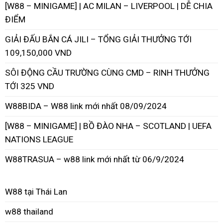
[W88 – MINIGAME] | AC MILAN – LIVERPOOL | DỄ CHIA
ĐIỂM
GIẢI ĐẤU BẮN CÁ JILI – TỔNG GIẢI THƯỞNG TỚI
109,150,000 VND
SÔI ĐỘNG CẦU TRƯỜNG CÙNG CMD – RINH THƯỞNG
TỚI 325 VND
W88BIDA – W88 link mới nhất 08/09/2024
[W88 – MINIGAME] | BỒ ĐÀO NHA – SCOTLAND | UEFA
NATIONS LEAGUE
W88TRASUA – w88 link mới nhất từ 06/9/2024
W88
tại Thái Lan
w88 thailand