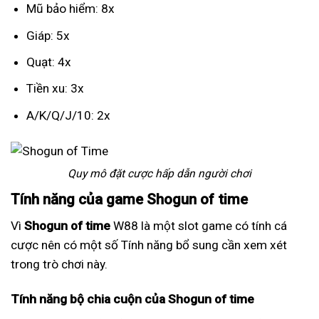
Mũ bảo hiểm: 8x
Giáp: 5x
Quạt: 4x
Tiền xu: 3x
A/K/Q/J/10: 2x
Quy mô đặt cược hấp dẫn người chơi
Tính năng của game Shogun of time
Vì
Shogun of time
W88 là một slot game có tính cá
cược nên có một số Tính năng bổ sung cần xem xét
trong trò chơi này.
Tính năng bộ chia cuộn của Shogun of time