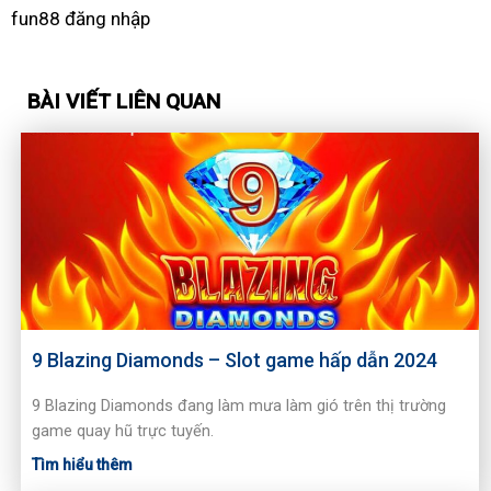
fun88 đăng nhập
BÀI VIẾT LIÊN QUAN
9 Blazing Diamonds – Slot game hấp dẫn 2024
9 Blazing Diamonds đang làm mưa làm gió trên thị trường
game quay hũ trực tuyến.
Tìm hiểu thêm