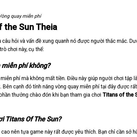
Vòng quay miễn phí
f the Sun Theia
 câu hỏi và vấn đề xung quanh nó được người thắc mắc. Dư
trò chơi này, cụ thể:
a miễn phí không?
y miễn phí mà không mất tiền. Điều này giúp người chơi tập 
. Bên cạnh đó tính năng vòng quay miễn phí tại đây được rất
 phần thưởng chào đón khi bạn tham gia chơi
Titans of the 
ơi Titans Of The Sun?
g cao nên tựa game này rất được yêu thích. Bạn chỉ cần sở h