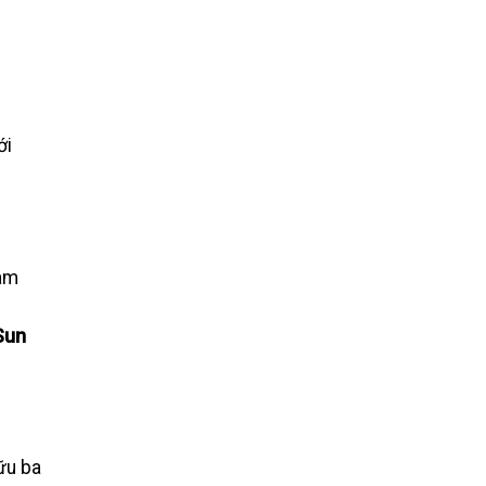
ới
làm
Sun
ữu ba