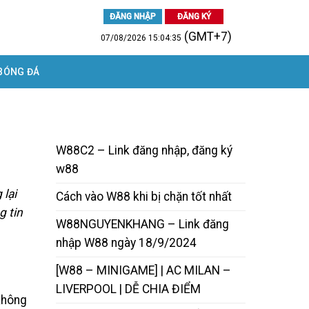
ĐĂNG NHẬP
ĐĂNG KÝ
(GMT+7)
07/08/2026 15:04:36
 BÓNG ĐÁ
W88C2 – Link đăng nhập, đăng ký
w88
 lại
Cách vào W88 khi bị chặn tốt nhất
g tin
W88NGUYENKHANG – Link đăng
nhập W88 ngày 18/9/2024
[W88 – MINIGAME] | AC MILAN –
LIVERPOOL | DỄ CHIA ĐIỂM
không