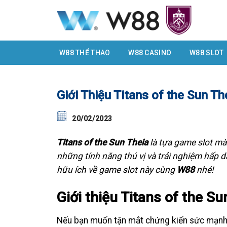
Skip
to
content
W88 THỂ THAO
W88 CASINO
W88 SLOT
Giới Thiệu Titans of the Sun 
20/02/2023
Titans of the Sun Theia
là tựa game slot mà
những tính năng thú vị và trải nghiệm hấp dẫ
hữu ích về game slot này cùng
W88
nhé!
Giới thiệu Titans of the Su
Nếu bạn muốn tận mắt chứng kiến ​​sức mạnh 