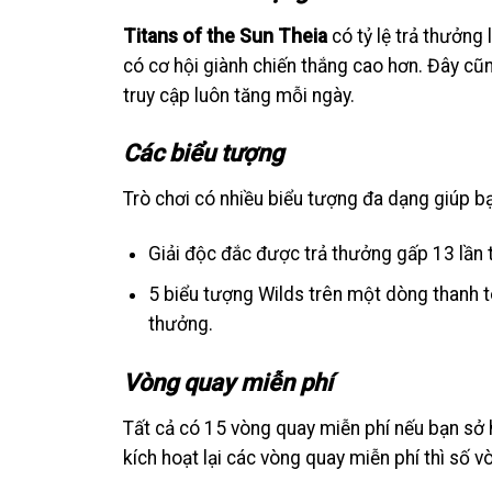
Titans of the Sun Theia
có tỷ lệ trả thưởng 
có cơ hội giành chiến thắng cao hơn. Đây cũn
truy cập luôn tăng mỗi ngày.
Các biểu tượng
Trò chơi có nhiều biểu tượng đa dạng giúp b
Giải độc đắc được trả thưởng gấp 13 lần 
5 biểu tượng Wilds trên một dòng thanh to
thưởng.
Vòng quay miễn phí
Tất cả có 15 vòng quay miễn phí nếu bạn sở 
kích hoạt lại các vòng quay miễn phí thì số 