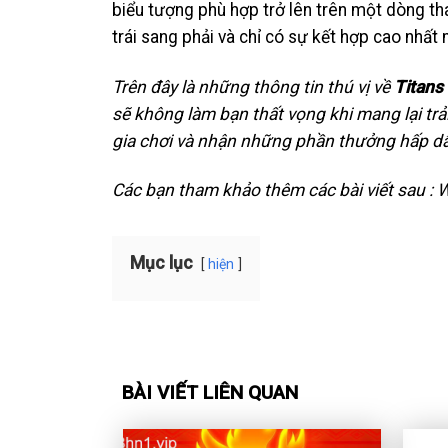
biểu tượng phù hợp trở lên trên một dòng th
trái sang phải và chỉ có sự kết hợp cao nhất 
Trên đây là những thông tin thú vị về
Titans
sẽ không làm bạn thất vọng khi mang lại trả
gia chơi và nhận những phần thưởng hấp dẫn
Các bạn tham khảo thêm các bài viết sau :
W
Mục lục
hiện
BÀI VIẾT LIÊN QUAN