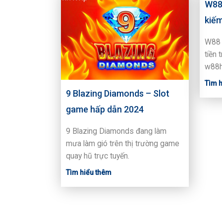
W88
kiếm
W88
tiền 
w88h
Tìm 
9 Blazing Diamonds – Slot
game hấp dẫn 2024
9 Blazing Diamonds đang làm
mưa làm gió trên thị trường game
quay hũ trực tuyến.
Tìm hiểu thêm