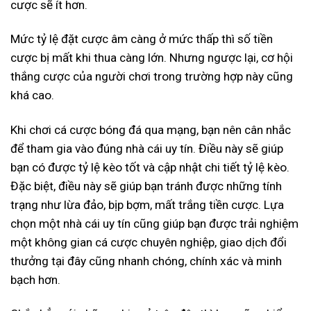
cược sẽ ít hơn.
Mức tỷ lệ đặt cược âm càng ở mức thấp thì số tiền
cược bị mất khi thua càng lớn. Nhưng ngược lại, cơ hội
thắng cược của người chơi trong trường hợp này cũng
khá cao.
Khi chơi cá cược bóng đá qua mạng, bạn nên cân nhắc
để tham gia vào đúng nhà cái uy tín. Điều này sẽ giúp
bạn có được tỷ lệ kèo tốt và cập nhật chi tiết tỷ lệ kèo.
Đặc biệt, điều này sẽ giúp bạn tránh được những tính
trạng như lừa đảo, bịp bợm, mất trắng tiền cược. Lựa
chọn một nhà cái uy tín cũng giúp bạn được trải nghiệm
một không gian cá cược chuyên nghiệp, giao dịch đổi
thưởng tại đây cũng nhanh chóng, chính xác và minh
bạch hơn.