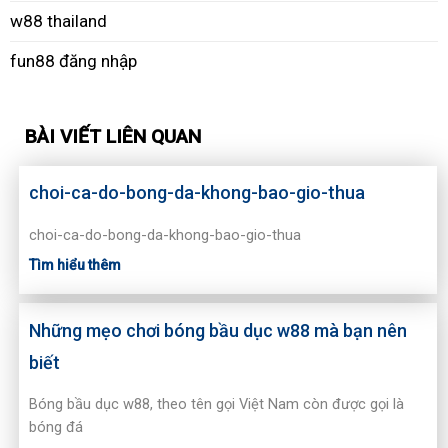
w88 thailand
fun88 đăng nhập
BÀI VIẾT LIÊN QUAN
choi-ca-do-bong-da-khong-bao-gio-thua
choi-ca-do-bong-da-khong-bao-gio-thua
Tìm hiểu thêm
Những mẹo chơi bóng bầu dục w88 mà bạn nên
biết
Bóng bầu dục w88, theo tên gọi Việt Nam còn được gọi là
bóng đá