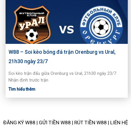
W88 – Soi kèo bóng đá trận Orenburg vs Ural,
21h30 ngày 23/7
Soi kèo trận đấu giữa Orenburg vs Ural, 21h30 ngày 23/7:
Nhận định trước trận
Tìm hiểu thêm
ĐĂNG KÝ W88
|
GỬI TIỀN W88
|
RÚT TIỀN W88
|
LIÊN HỆ