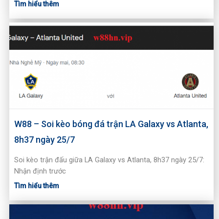
Tìm hiểu thêm
W88 – Soi kèo bóng đá trận LA Galaxy vs Atlanta,
8h37 ngày 25/7
Soi kèo trận đấu giữa LA Galaxy vs Atlanta, 8h37 ngày 25/7:
Nhận định trước
Tìm hiểu thêm