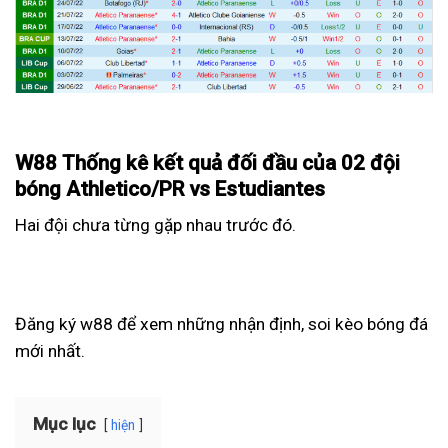
W88 Thống kê kết quả
đối đầu của 02 đội
bóng Athletico/PR vs Estudiantes
Hai đội chưa từng gặp nhau trước đó.
Đăng ký w88 để xem những nhận định, soi kèo bóng đá
mới nhất.
Mục lục
hiện