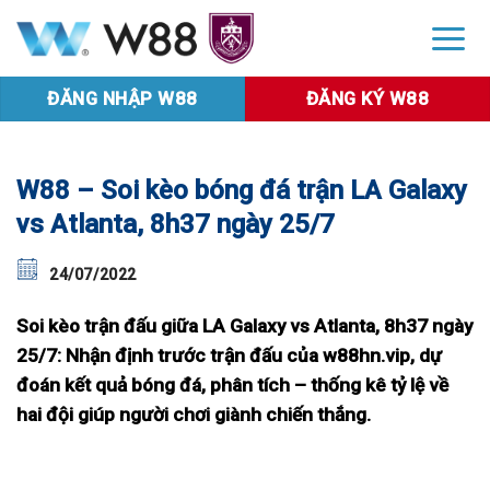
Skip
ĐĂNG NHẬP W88
ĐĂNG KÝ W88
to
content
ĐĂNG NHẬP W88
ĐĂNG KÝ W88
W88 – Soi kèo bóng đá trận LA Galaxy
vs Atlanta, 8h37 ngày 25/7
24/07/2022
Soi kèo trận đấu giữa LA Galaxy vs Atlanta, 8h37 ngày
25/7: Nhận định trước trận đấu của w88hn.vip, dự
đoán kết quả bóng đá, phân tích – thống kê tỷ lệ về
hai đội giúp người chơi giành chiến thắng.