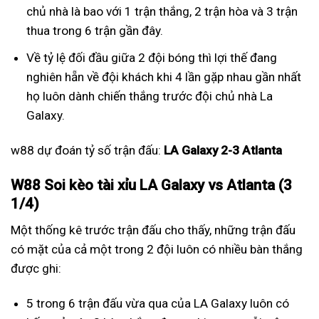
chủ nhà là bao với 1 trận thắng, 2 trận hòa và 3 trận
thua trong 6 trận gần đây.
Về tỷ lệ đối đầu giữa 2 đội bóng thì lợi thế đang
nghiên hẵn về đội khách khi 4 lần gặp nhau gần nhất
họ luôn dành chiến thắng trước đội chủ nhà La
Galaxy.
w88 dự đoán tỷ số trận đấu:
LA Galaxy 2-3 Atlanta
W88 Soi kèo tài xỉu LA Galaxy vs Atlanta (3
1/4)
Một thống kê trước trận đấu cho thấy, những trận đấu
có mặt của cả một trong 2 đội luôn có nhiều bàn thắng
được ghi:
5 trong 6 trận đấu vừa qua của LA Galaxy luôn có